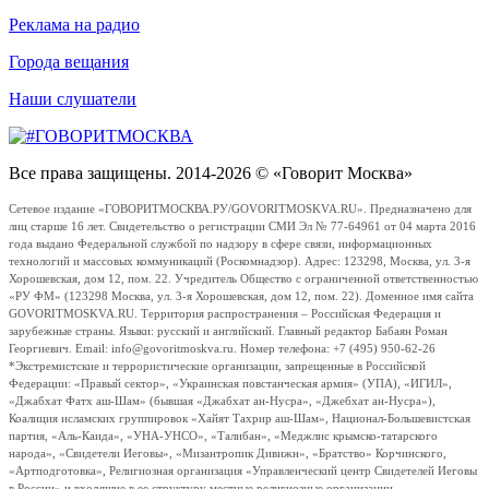
Реклама на радио
Города вещания
Наши слушатели
Все права защищены. 2014-2026 © «Говорит Москва»
Сетевое издание «ГОВОРИТМОСКВА.РУ/GOVORITMOSKVA.RU». Предназначено для
лиц старше 16 лет. Свидетельство о регистрации СМИ Эл № 77-64961 от 04 марта 2016
года выдано Федеральной службой по надзору в сфере связи, информационных
технологий и массовых коммуникаций (Роскомнадзор). Адрес: 123298, Москва, ул. 3-я
Хорошевская, дом 12, пом. 22. Учредитель Общество с ограниченной ответственностью
«РУ ФМ» (123298 Москва, ул. 3-я Хорошевская, дом 12, пом. 22). Доменное имя сайта
GOVORITMOSKVA.RU. Территория распространения – Российская Федерация и
зарубежные страны. Языки: русский и английский. Главный редактор Бабаян Роман
Георгиевич. Email: info@govoritmoskva.ru. Номер телефона: +7 (495) 950-62-26
*Экстремистские и террористические организации, запрещенные в Российской
Федерации: «Правый сектор», «Украинская повстанческая армия» (УПА), «ИГИЛ»,
«Джабхат Фатх аш-Шам» (бывшая «Джабхат ан-Нусра», «Джебхат ан-Нусра»),
Коалиция исламских группировок «Хайят Тахрир аш-Шам», Национал-Большевистская
партия, «Аль-Каида», «УНА-УНСО», «Талибан», «Меджлис крымско-татарского
народа», «Свидетели Иеговы», «Мизантропик Дивижн», «Братство» Корчинского,
«Артподготовка», Религиозная организация «Управленческий центр Свидетелей Иеговы
в России» и входящие в ее структуру местные религиозные организации.