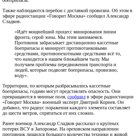
боеприпасы.
Также наблюдаются перебои с доставкой провизии. Об этом в
эфире радиостанции «Говорит Москва» сообщил Александр
Сладков.
«Идёт мощнейший процесс минирования линии
фронта, серой зоны. Мы этим занимаемся.
Противник забрасывает дистанционно кассетные
боеприпасы и минирует противотанковыми
средствами, противопехотными средствами всё то,
что находится в нашем ближайшем тылу. Мы
получаем проблемы передвижения транспорта и
людей, которые подвозят боеприпасы, провизию,
воду».
Территории, по которым разбрасывались кассетные
боеприпасы, годами могут представлять опасность. Они
превращаются в минные поля,
сообщил
в эфире радиостанции
«Говорит Москва» военный эксперт Дмитрий Корнев. Он
добавил, что радиус поражения каждого элемента составляет
до шести метров, спрятаться от них сложно.
Ранее военкор Александр Сладков рассказал о крупных
потерях ВСУ в Запорожье. На ореховском направлении
противник лишился большого количества техники и живой