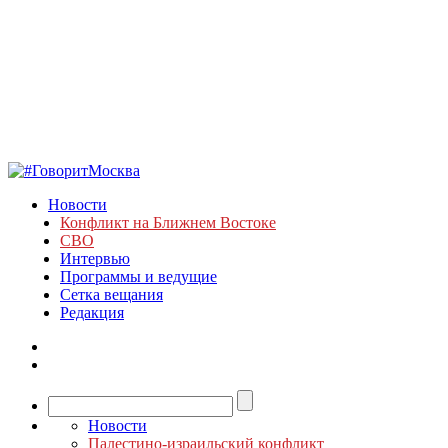
Новости
Конфликт на Ближнем Востоке
СВО
Интервью
Программы и ведущие
Сетка вещания
Редакция
Новости
Палестино-израильский конфликт