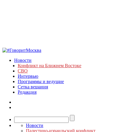
Новости
Конфликт на Ближнем Востоке
СВО
Интервью
Программы и ведущие
Сетка вещания
Редакция
Новости
Палестино-израильский конфликт