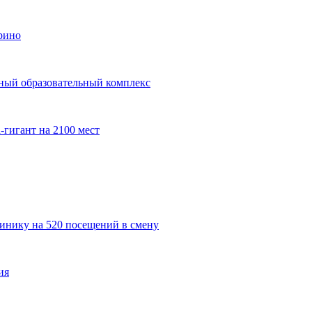
рино
пный образовательный комплекс
гигант на 2100 мест
инику на 520 посещений в смену
ия