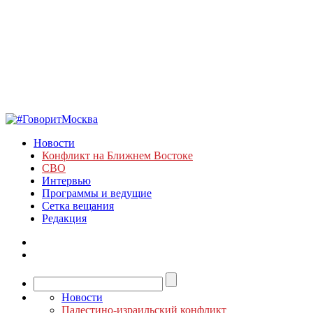
Новости
Конфликт на Ближнем Востоке
СВО
Интервью
Программы и ведущие
Сетка вещания
Редакция
Новости
Палестино-израильский конфликт