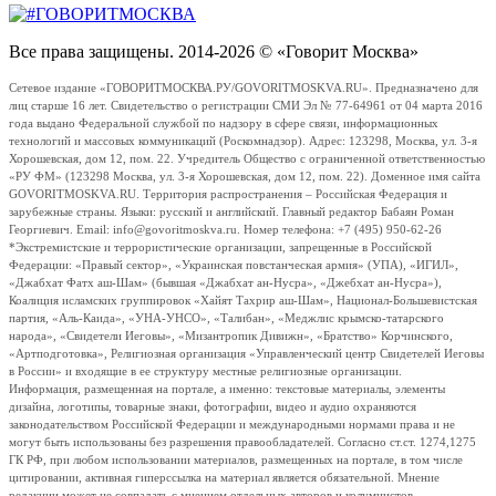
Все права защищены. 2014-2026 © «Говорит Москва»
Сетевое издание «ГОВОРИТМОСКВА.РУ/GOVORITMOSKVA.RU». Предназначено для
лиц старше 16 лет. Свидетельство о регистрации СМИ Эл № 77-64961 от 04 марта 2016
года выдано Федеральной службой по надзору в сфере связи, информационных
технологий и массовых коммуникаций (Роскомнадзор). Адрес: 123298, Москва, ул. 3-я
Хорошевская, дом 12, пом. 22. Учредитель Общество с ограниченной ответственностью
«РУ ФМ» (123298 Москва, ул. 3-я Хорошевская, дом 12, пом. 22). Доменное имя сайта
GOVORITMOSKVA.RU. Территория распространения – Российская Федерация и
зарубежные страны. Языки: русский и английский. Главный редактор Бабаян Роман
Георгиевич. Email: info@govoritmoskva.ru. Номер телефона: +7 (495) 950-62-26
*Экстремистские и террористические организации, запрещенные в Российской
Федерации: «Правый сектор», «Украинская повстанческая армия» (УПА), «ИГИЛ»,
«Джабхат Фатх аш-Шам» (бывшая «Джабхат ан-Нусра», «Джебхат ан-Нусра»),
Коалиция исламских группировок «Хайят Тахрир аш-Шам», Национал-Большевистская
партия, «Аль-Каида», «УНА-УНСО», «Талибан», «Меджлис крымско-татарского
народа», «Свидетели Иеговы», «Мизантропик Дивижн», «Братство» Корчинского,
«Артподготовка», Религиозная организация «Управленческий центр Свидетелей Иеговы
в России» и входящие в ее структуру местные религиозные организации.
Информация, размещенная на портале, а именно: текстовые материалы, элементы
дизайна, логотипы, товарные знаки, фотографии, видео и аудио охраняются
законодательством Российской Федерации и международными нормами права и не
могут быть использованы без разрешения правообладателей. Согласно ст.ст. 1274,1275
ГК РФ, при любом использовании материалов, размещенных на портале, в том числе
цитировании, активная гиперссылка на материал является обязательной. Мнение
редакции может не совпадать с мнением отдельных авторов и колумнистов.