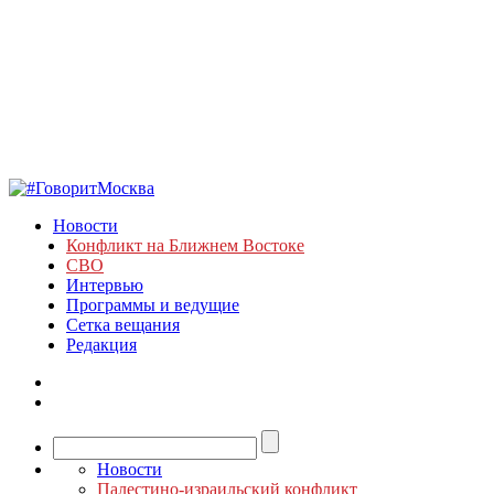
Новости
Конфликт на Ближнем Востоке
СВО
Интервью
Программы и ведущие
Сетка вещания
Редакция
Новости
Палестино-израильский конфликт