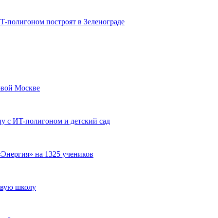
Т-полигоном построят в Зеленограде
овой Москве
у с ИT-полигоном и детский сад
Энергия» на 1325 учеников
овую школу