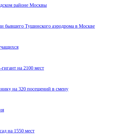
одском районе Москвы
рии бывшего Тушинского аэродрома в Москве
учащихся
гигант на 2100 мест
нику на 320 посещений в смену
ия
сад на 1550 мест