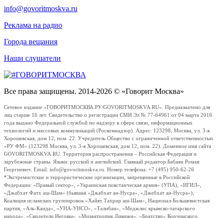
info@govoritmoskva.ru
Реклама на радио
Города вещания
Наши слушатели
Все права защищены. 2014-2026 © «Говорит Москва»
Сетевое издание «ГОВОРИТМОСКВА.РУ/GOVORITMOSKVA.RU». Предназначено для
лиц старше 16 лет. Свидетельство о регистрации СМИ Эл № 77-64961 от 04 марта 2016
года выдано Федеральной службой по надзору в сфере связи, информационных
технологий и массовых коммуникаций (Роскомнадзор). Адрес: 123298, Москва, ул. 3-я
Хорошевская, дом 12, пом. 22. Учредитель Общество с ограниченной ответственностью
«РУ ФМ» (123298 Москва, ул. 3-я Хорошевская, дом 12, пом. 22). Доменное имя сайта
GOVORITMOSKVA.RU. Территория распространения – Российская Федерация и
зарубежные страны. Языки: русский и английский. Главный редактор Бабаян Роман
Георгиевич. Email: info@govoritmoskva.ru. Номер телефона: +7 (495) 950-62-26
*Экстремистские и террористические организации, запрещенные в Российской
Федерации: «Правый сектор», «Украинская повстанческая армия» (УПА), «ИГИЛ»,
«Джабхат Фатх аш-Шам» (бывшая «Джабхат ан-Нусра», «Джебхат ан-Нусра»),
Коалиция исламских группировок «Хайят Тахрир аш-Шам», Национал-Большевистская
партия, «Аль-Каида», «УНА-УНСО», «Талибан», «Меджлис крымско-татарского
народа», «Свидетели Иеговы», «Мизантропик Дивижн», «Братство» Корчинского,