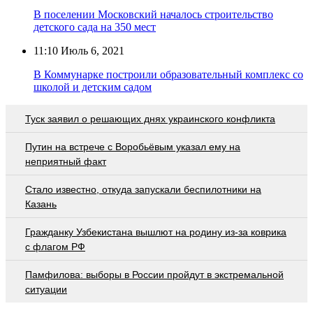
В поселении Московский началось строительство
детского сада на 350 мест
11:10
Июль 6, 2021
В Коммунарке построили образовательный комплекс со
школой и детским садом
Туск заявил о решающих днях украинского конфликта
Путин на встрече с Воробьёвым указал ему на
неприятный факт
Стало известно, откуда запускали беспилотники на
Казань
Гражданку Узбекистана вышлют на родину из-за коврика
с флагом РФ
Памфилова: выборы в России пройдут в экстремальной
ситуации