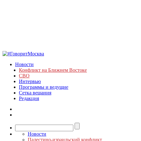
Новости
Конфликт на Ближнем Востоке
СВО
Интервью
Программы и ведущие
Сетка вещания
Редакция
Новости
Палестино-израильский конфликт