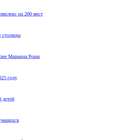
омплекс на 200 мест
е столицы
йоне Марьина Роща
025 году
0 детей
учащихся