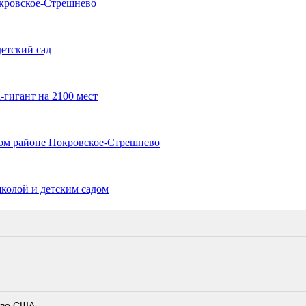
окровское-Стрешнево
етский сад
гигант на 2100 мест
чном районе Покровское-Стрешнево
колой и детским садом
тво США