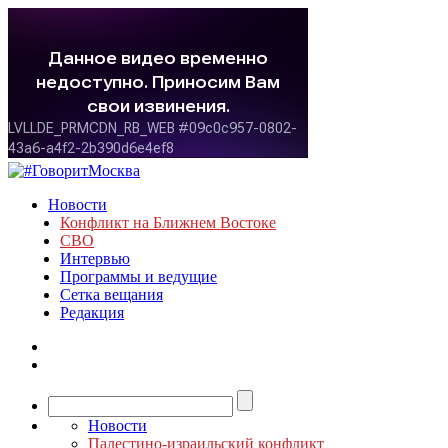
Новости
Конфликт на Ближнем Востоке
СВО
Интервью
Программы и ведущие
Сетка вещания
Редакция
Новости
Палестино-израильский конфликт