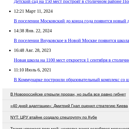
Детский сад на 150 мест построят в столичном районе П
12:21
Март 11, 2024
В поселении Московский до конца года появится новый д
14:38
Янв. 22, 2024
В поселении Внуковское в Новой Москве появится школа-
16:48
Авг. 28, 2023
Новая школа на 1100 мест откроется 1 сентября в столи
11:10
Июль 6, 2021
В Коммунарке построили образовательный комплекс со ш
В Новороссийске открыли проран, но рыба все равно гибнет
«40 дней адаптации»: Дмитрий Гнап оценил стратегию Киева
NYT: ЦРУ втайне создало спецгруппу по Кубе
Трамп угрожает тюрьмой: нехватка ракет ослабляет могущес