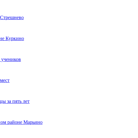
е-Стрешнево
оне Куркино
 учеников
 мест
цы за пять лет
чном районе Марьино