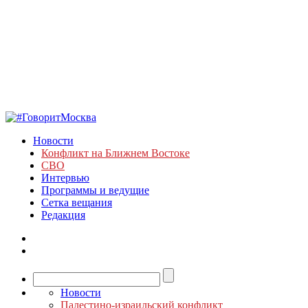
Новости
Конфликт на Ближнем Востоке
СВО
Интервью
Программы и ведущие
Сетка вещания
Редакция
Новости
Палестино-израильский конфликт