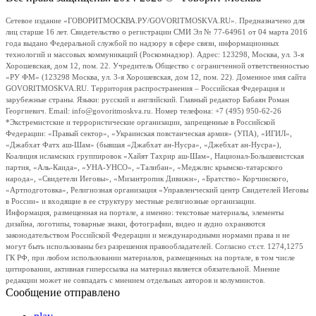
Сетевое издание «ГОВОРИТМОСКВА.РУ/GOVORITMOSKVA.RU». Предназначено для
лиц старше 16 лет. Свидетельство о регистрации СМИ Эл № 77-64961 от 04 марта 2016
года выдано Федеральной службой по надзору в сфере связи, информационных
технологий и массовых коммуникаций (Роскомнадзор). Адрес: 123298, Москва, ул. 3-я
Хорошевская, дом 12, пом. 22. Учредитель Общество с ограниченной ответственностью
«РУ ФМ» (123298 Москва, ул. 3-я Хорошевская, дом 12, пом. 22). Доменное имя сайта
GOVORITMOSKVA.RU. Территория распространения – Российская Федерация и
зарубежные страны. Языки: русский и английский. Главный редактор Бабаян Роман
Георгиевич. Email: info@govoritmoskva.ru. Номер телефона: +7 (495) 950-62-26
*Экстремистские и террористические организации, запрещенные в Российской
Федерации: «Правый сектор», «Украинская повстанческая армия» (УПА), «ИГИЛ»,
«Джабхат Фатх аш-Шам» (бывшая «Джабхат ан-Нусра», «Джебхат ан-Нусра»),
Коалиция исламских группировок «Хайят Тахрир аш-Шам», Национал-Большевистская
партия, «Аль-Каида», «УНА-УНСО», «Талибан», «Меджлис крымско-татарского
народа», «Свидетели Иеговы», «Мизантропик Дивижн», «Братство» Корчинского,
«Артподготовка», Религиозная организация «Управленческий центр Свидетелей Иеговы
в России» и входящие в ее структуру местные религиозные организации.
Информация, размещенная на портале, а именно: текстовые материалы, элементы
дизайна, логотипы, товарные знаки, фотографии, видео и аудио охраняются
законодательством Российской Федерации и международными нормами права и не
могут быть использованы без разрешения правообладателей. Согласно ст.ст. 1274,1275
ГК РФ, при любом использовании материалов, размещенных на портале, в том числе
цитировании, активная гиперссылка на материал является обязательной. Мнение
редакции может не совпадать с мнением отдельных авторов и колумнистов.
Сообщение отправлено