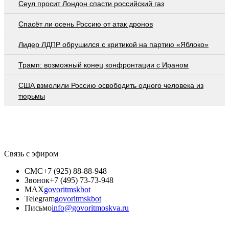
Сеул просит Лондон спасти российский газ
Спасёт ли осень Россию от атак дронов
Лидер ЛДПР обрушился с критикой на партию «Яблоко»
Трамп: возможный конец конфронтации с Ираном
США взмолили Россию освободить одного человека из
тюрьмы
Связь с эфиром
СМС
+7 (925) 88-88-948
Звонок
+7 (495) 73-73-948
MAX
govoritmskbot
Telegram
govoritmskbot
Письмо
info@govoritmoskva.ru