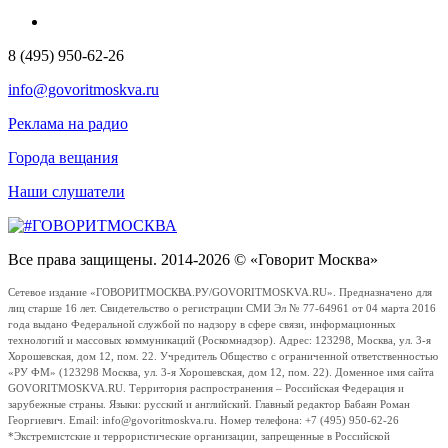
8 (495) 950-62-26
info@govoritmoskva.ru
Реклама на радио
Города вещания
Наши слушатели
Все права защищены. 2014-2026 © «Говорит Москва»
Сетевое издание «ГОВОРИТМОСКВА.РУ/GOVORITMOSKVA.RU». Предназначено для
лиц старше 16 лет. Свидетельство о регистрации СМИ Эл № 77-64961 от 04 марта 2016
года выдано Федеральной службой по надзору в сфере связи, информационных
технологий и массовых коммуникаций (Роскомнадзор). Адрес: 123298, Москва, ул. 3-я
Хорошевская, дом 12, пом. 22. Учредитель Общество с ограниченной ответственностью
«РУ ФМ» (123298 Москва, ул. 3-я Хорошевская, дом 12, пом. 22). Доменное имя сайта
GOVORITMOSKVA.RU. Территория распространения – Российская Федерация и
зарубежные страны. Языки: русский и английский. Главный редактор Бабаян Роман
Георгиевич. Email: info@govoritmoskva.ru. Номер телефона: +7 (495) 950-62-26
*Экстремистские и террористические организации, запрещенные в Российской