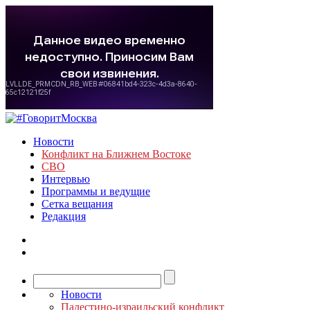
Новости
Конфликт на Ближнем Востоке
СВО
Интервью
Программы и ведущие
Сетка вещания
Редакция
Новости
Палестино-израильский конфликт