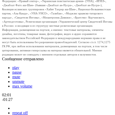
Федерации: «Правый сектор», «Украинская повстанческая армия» (УПА), «ИГИЛ»,
«Джабхат Фатх аш-Шам» (бывшая «Джабхат ан-Нусра», «Джебхат ан-Нусра»),
Коалиция исламских группировок «Хайят Тахрир аш-Шам», Национал-Большевистская
партия, «Аль-Каида», «УНА-УНСО», «Талибан», «Меджлис крымско-татарского
народа», «Свидетели Иеговы», «Мизантропик Дивижн», «Братство» Корчинского,
«Артподготовка», Религиозная организация «Управленческий центр Свидетелей Иеговы
в России» и входящие в ее структуру местные религиозные организации.
Информация, размещенная на портале, а именно: текстовые материалы, элементы
дизайна, логотипы, товарные знаки, фотографии, видео и аудио охраняются
законодательством Российской Федерации и международными нормами права и не
могут быть использованы без разрешения правообладателей. Согласно ст.ст. 1274,1275
ГК РФ, при любом использовании материалов, размещенных на портале, в том числе
цитировании, активная гиперссылка на материал является обязательной. Мнение
редакции может не совпадать с мнением отдельных авторов и колумнистов.
Сообщение отправлено
play
pause
mute
unmute
max volume
02:01
-01:27
repeat off