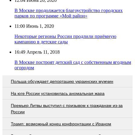
12:04
Июнь 20, 2020
В Москве продолжается благоустройство городских
парков по программе «Мой район»
11:00
Июнь 1, 2020
Некоторые регионы России продлили приёмную
кампанию в детские сады
16:49
Апрель 11, 2018
В Москве построят детский сад с собственным ягодным
огородом
Польша обсуждает депортацию украинских мужчин
На юге России установилась аномальная жара
Премьер Литвы выступил с призывом к гражданам из-за
России
Трамп: возможный конец конфронтации с Ираном