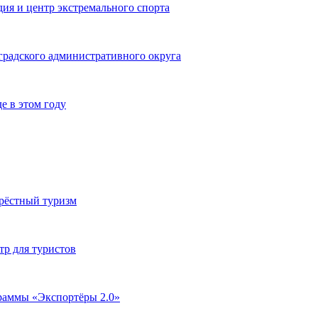
ия и центр экстремального спорта
оградского административного округа
е в этом году
крёстный туризм
р для туристов
граммы «Экспортёры 2.0»