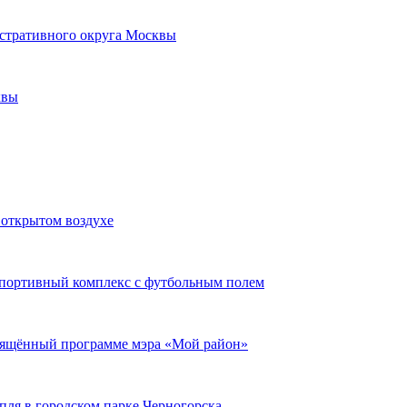
стративного округа Москвы
квы
 открытом воздухе
спортивный комплекс с футбольным полем
вящённый программе мэра «Мой район»
пля в городском парке Черногорска