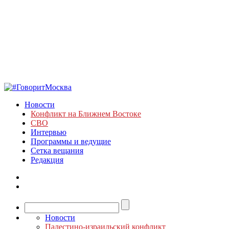
Новости
Конфликт на Ближнем Востоке
СВО
Интервью
Программы и ведущие
Сетка вещания
Редакция
Новости
Палестино-израильский конфликт