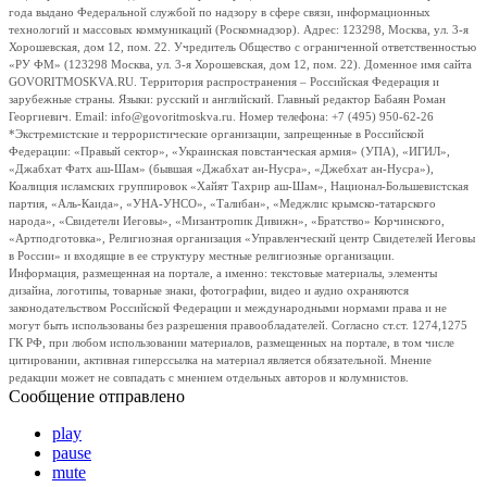
года выдано Федеральной службой по надзору в сфере связи, информационных
технологий и массовых коммуникаций (Роскомнадзор). Адрес: 123298, Москва, ул. 3-я
Хорошевская, дом 12, пом. 22. Учредитель Общество с ограниченной ответственностью
«РУ ФМ» (123298 Москва, ул. 3-я Хорошевская, дом 12, пом. 22). Доменное имя сайта
GOVORITMOSKVA.RU. Территория распространения – Российская Федерация и
зарубежные страны. Языки: русский и английский. Главный редактор Бабаян Роман
Георгиевич. Email: info@govoritmoskva.ru. Номер телефона: +7 (495) 950-62-26
*Экстремистские и террористические организации, запрещенные в Российской
Федерации: «Правый сектор», «Украинская повстанческая армия» (УПА), «ИГИЛ»,
«Джабхат Фатх аш-Шам» (бывшая «Джабхат ан-Нусра», «Джебхат ан-Нусра»),
Коалиция исламских группировок «Хайят Тахрир аш-Шам», Национал-Большевистская
партия, «Аль-Каида», «УНА-УНСО», «Талибан», «Меджлис крымско-татарского
народа», «Свидетели Иеговы», «Мизантропик Дивижн», «Братство» Корчинского,
«Артподготовка», Религиозная организация «Управленческий центр Свидетелей Иеговы
в России» и входящие в ее структуру местные религиозные организации.
Информация, размещенная на портале, а именно: текстовые материалы, элементы
дизайна, логотипы, товарные знаки, фотографии, видео и аудио охраняются
законодательством Российской Федерации и международными нормами права и не
могут быть использованы без разрешения правообладателей. Согласно ст.ст. 1274,1275
ГК РФ, при любом использовании материалов, размещенных на портале, в том числе
цитировании, активная гиперссылка на материал является обязательной. Мнение
редакции может не совпадать с мнением отдельных авторов и колумнистов.
Сообщение отправлено
play
pause
mute