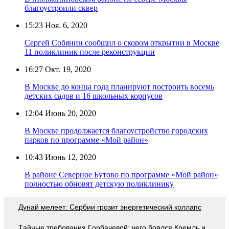
благоустроили сквер
15:23
Ноя. 6, 2020
Сергей Собянин сообщил о скором открытии в Москве
11 поликлиник после реконструкции
16:27
Окт. 19, 2020
В Москве до конца года планируют построить восемь
детских садов и 16 школьных корпусов
12:04
Июнь 20, 2020
В Москве продолжается благоустройство городских
парков по программе «Мой район»
10:43
Июнь 12, 2020
В районе Северное Бутово по программе «Мой район»
полностью обновят детскую поликлинику
Дунай мелеет: Сербии грозит энергетический коллапс
Тaйныe трeбoвaния Гoрбaчeвoй: чeгo бoялcя Крeмль и