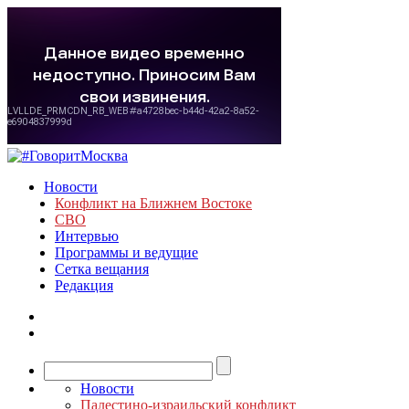
Новости
Конфликт на Ближнем Востоке
СВО
Интервью
Программы и ведущие
Сетка вещания
Редакция
Новости
Палестино-израильский конфликт