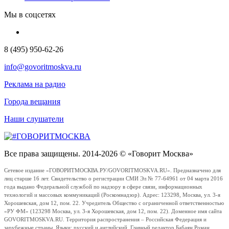
Мы в соцсетях
8 (495) 950-62-26
info@govoritmoskva.ru
Реклама на радио
Города вещания
Наши слушатели
Все права защищены. 2014-2026 © «Говорит Москва»
Сетевое издание «ГОВОРИТМОСКВА.РУ/GOVORITMOSKVA.RU». Предназначено для
лиц старше 16 лет. Свидетельство о регистрации СМИ Эл № 77-64961 от 04 марта 2016
года выдано Федеральной службой по надзору в сфере связи, информационных
технологий и массовых коммуникаций (Роскомнадзор). Адрес: 123298, Москва, ул. 3-я
Хорошевская, дом 12, пом. 22. Учредитель Общество с ограниченной ответственностью
«РУ ФМ» (123298 Москва, ул. 3-я Хорошевская, дом 12, пом. 22). Доменное имя сайта
GOVORITMOSKVA.RU. Территория распространения – Российская Федерация и
зарубежные страны. Языки: русский и английский. Главный редактор Бабаян Роман