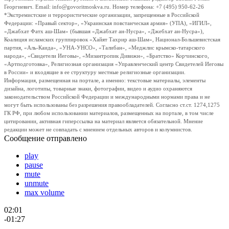
Георгиевич. Email: info@govoritmoskva.ru. Номер телефона: +7 (495) 950-62-26
*Экстремистские и террористические организации, запрещенные в Российской
Федерации: «Правый сектор», «Украинская повстанческая армия» (УПА), «ИГИЛ»,
«Джабхат Фатх аш-Шам» (бывшая «Джабхат ан-Нусра», «Джебхат ан-Нусра»),
Коалиция исламских группировок «Хайят Тахрир аш-Шам», Национал-Большевистская
партия, «Аль-Каида», «УНА-УНСО», «Талибан», «Меджлис крымско-татарского
народа», «Свидетели Иеговы», «Мизантропик Дивижн», «Братство» Корчинского,
«Артподготовка», Религиозная организация «Управленческий центр Свидетелей Иеговы
в России» и входящие в ее структуру местные религиозные организации.
Информация, размещенная на портале, а именно: текстовые материалы, элементы
дизайна, логотипы, товарные знаки, фотографии, видео и аудио охраняются
законодательством Российской Федерации и международными нормами права и не
могут быть использованы без разрешения правообладателей. Согласно ст.ст. 1274,1275
ГК РФ, при любом использовании материалов, размещенных на портале, в том числе
цитировании, активная гиперссылка на материал является обязательной. Мнение
редакции может не совпадать с мнением отдельных авторов и колумнистов.
Сообщение отправлено
play
pause
mute
unmute
max volume
02:01
-01:27