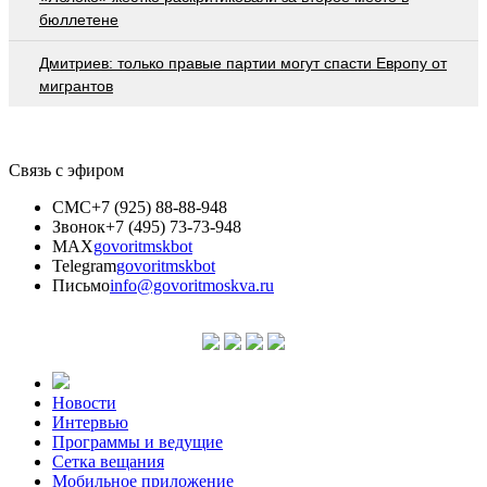
бюллетене
Дмитриев: только правые партии могут спасти Европу от
мигрантов
Связь с эфиром
СМС
+7 (925) 88-88-948
Звонок
+7 (495) 73-73-948
MAX
govoritmskbot
Telegram
govoritmskbot
Письмо
info@govoritmoskva.ru
Новости
Интервью
Программы и ведущие
Сетка вещания
Мобильное приложение