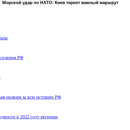
Морской удар по НАТО: Киев теряет важный маршрут
раза
аселения РФ
й
амым низким за всю историю РФ
едности в 2022 году регионы