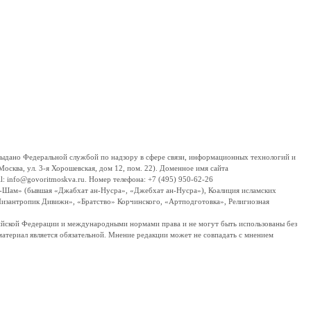
дано Федеральной службой по надзору в сфере связи, информационных технологий и
сква, ул. 3-я Хорошевская, дом 12, пом. 22). Доменное имя сайта
 info@govoritmoskva.ru. Номер телефона: +7 (495) 950-62-26
ш-Шам» (бывшая «Джабхат ан-Нусра», «Джебхат ан-Нусра»), Коалиция исламских
изантропик Дивижн», «Братство» Корчинского, «Артподготовка», Религиозная
ссийской Федерации и международными нормами права и не могут быть использованы без
материал является обязательной. Мнение редакции может не совпадать с мнением