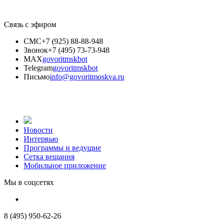
Связь с эфиром
СМС
+7 (925) 88-88-948
Звонок
+7 (495) 73-73-948
MAX
govoritmskbot
Telegram
govoritmskbot
Письмо
info@govoritmoskva.ru
Новости
Интервью
Программы и ведущие
Сетка вещания
Мобильное приложение
Мы в соцсетях
8 (495) 950-62-26