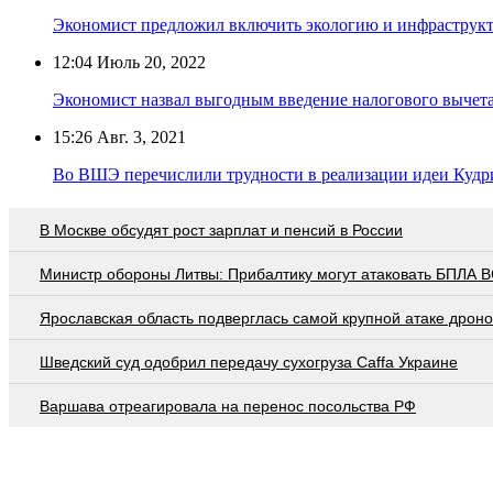
Экономист предложил включить экологию и инфраструкт
12:04
Июль 20, 2022
Экономист назвал выгодным введение налогового вычета
15:26
Авг. 3, 2021
Во ВШЭ перечислили трудности в реализации идеи Кудри
В Москве обсудят рост зарплат и пенсий в России
Министр обороны Литвы: Прибалтику могут атаковать БПЛА 
Ярославская область подверглась самой крупной атаке дроно
Шведский суд одобрил передачу сухогруза Caffa Украине
Варшава отреагировала на перенос посольства РФ