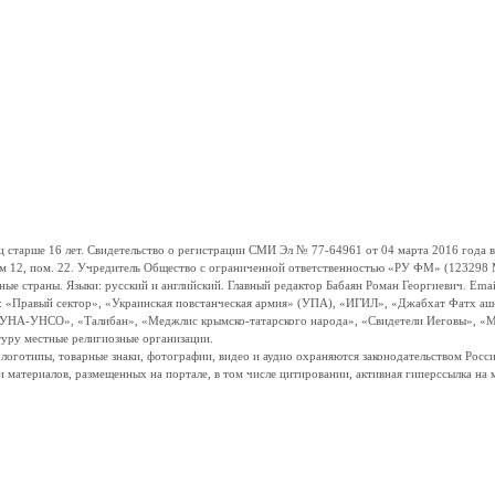
ше 16 лет. Свидетельство о регистрации СМИ Эл № 77-64961 от 04 марта 2016 года вы
ом 12, пом. 22. Учредитель Общество с ограниченной ответственностью «РУ ФМ» (123298 Мо
траны. Языки: русский и английский. Главный редактор Бабаян Роман Георгиевич. Email:
и: «Правый сектор», «Украинская повстанческая армия» (УПА), «ИГИЛ», «Джабхат Фатх а
«УНА-УНСО», «Талибан», «Меджлис крымско-татарского народа», «Свидетели Иеговы», «М
туру местные религиозные организации.
, логотипы, товарные знаки, фотографии, видео и аудио охраняются законодательством Ро
и материалов, размещенных на портале, в том числе цитировании, активная гиперссылка на 