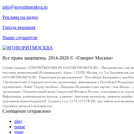
info@govoritmoskva.ru
Реклама на радио
Города вещания
Наши слушатели
Все права защищены. 2014-2026 © «Говорит Москва»
Сетевое издание «ГОВОРИТМОСКВА.РУ/GOVORITMOSKVA.RU». Предназначено для лиц стар
массовых коммуникаций (Роскомнадзор). Адрес: 123298, Москва, ул. 3-я Хорошевская, д
GOVORITMOSKVA.RU. Территория распространения – Российская Федерация и зарубежные с
*Экстремистские и террористические организации, запрещенные в Российской Федераци
группировок «Хайят Тахрир аш-Шам», Национал-Большевистская партия, «Аль-Каида», 
организация «Управленческий центр Свидетелей Иеговы в России» и входящие в ее струк
Информация, размещенная на портале, а именно: текстовые материалы, элементы дизайна
разрешения правообладателей. Согласно ст.ст. 1274,1275 ГК РФ, при любом использовани
отдельных авторов и колумнистов.
Сообщение отправлено
play
pause
mute