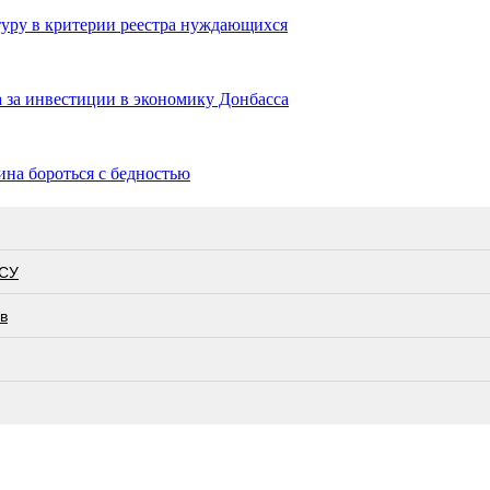
уру в критерии реестра нуждающихся
 за инвестиции в экономику Донбасса
на бороться с бедностью
ВСУ
в