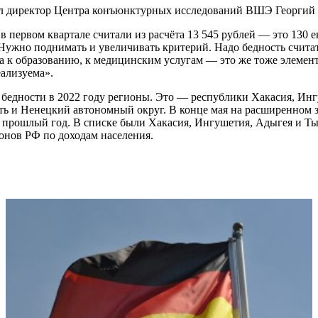
ил директор Центра конъюнктурных исследований ВШЭ Георгий
 первом квартале считали из расчёта 13 545 рублей — это 130 е
. Нужно поднимать и увеличивать критерий. Надо бедность счит
упа к образованию, к медицинским услугам — это же тоже элемен
еализуема».
ь бедности в 2022 году регионы. Это — республики Хакасия, Ин
ть и Ненецкий автономный округ. В конце мая на расширенном 
а прошлый год. В списке были Хакасия, Ингушетия, Адыгея и Т
ионов РФ по доходам населения.