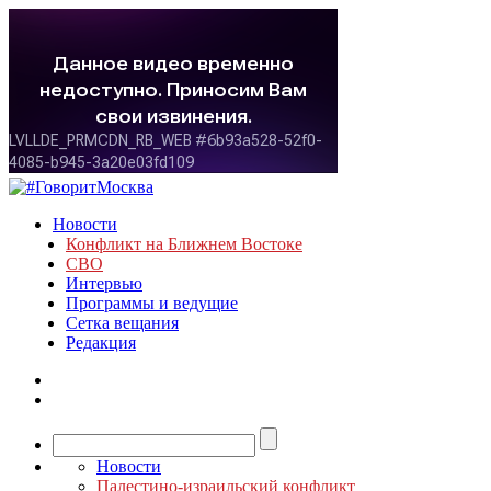
Новости
Конфликт на Ближнем Востоке
СВО
Интервью
Программы и ведущие
Сетка вещания
Редакция
Новости
Палестино-израильский конфликт