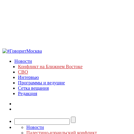
Новости
Конфликт на Ближнем Востоке
СВО
Интервью
Программы и ведущие
Сетка вещания
Редакция
Новости
Палестино-израильский конфликт