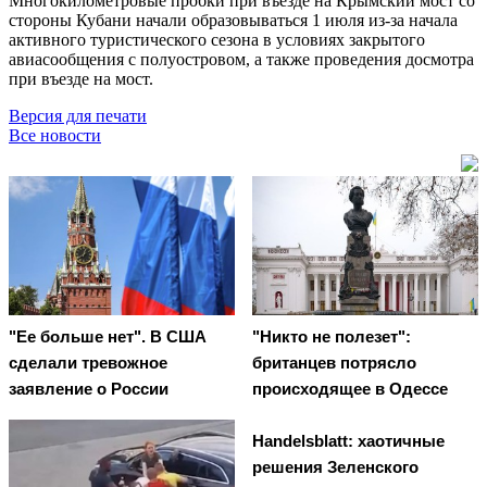
Многокилометровые пробки при въезде на Крымский мост со
стороны Кубани начали образовываться 1 июля из-за начала
активного туристического сезона в условиях закрытого
авиасообщения с полуостровом, а также проведения досмотра
при въезде на мост.
Версия для печати
Все новости
"Ее больше нет". В США
"Никто не полезет":
сделали тревожное
британцев потрясло
заявление о России
происходящее в Одессе
Handelsblatt: хаотичные
решения Зеленского