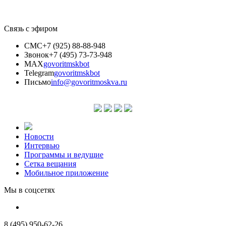
Связь с эфиром
СМС
+7 (925) 88-88-948
Звонок
+7 (495) 73-73-948
MAX
govoritmskbot
Telegram
govoritmskbot
Письмо
info@govoritmoskva.ru
Новости
Интервью
Программы и ведущие
Сетка вещания
Мобильное приложение
Мы в соцсетях
8 (495) 950-62-26