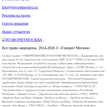
info@govoritmoskva.ru
Реклама на радио
Города вещания
Наши слушатели
Все права защищены. 2014-2026 © «Говорит Москва»
Сетевое издание «ГОВОРИТМОСКВА.РУ/GOVORITMOSKVA.RU». Предназначено для
лиц старше 16 лет. Свидетельство о регистрации СМИ Эл № 77-64961 от 04 марта 2016
года выдано Федеральной службой по надзору в сфере связи, информационных
технологий и массовых коммуникаций (Роскомнадзор). Адрес: 123298, Москва, ул. 3-я
Хорошевская, дом 12, пом. 22. Учредитель Общество с ограниченной ответственностью
«РУ ФМ» (123298 Москва, ул. 3-я Хорошевская, дом 12, пом. 22). Доменное имя сайта
GOVORITMOSKVA.RU. Территория распространения – Российская Федерация и
зарубежные страны. Языки: русский и английский. Главный редактор Бабаян Роман
Георгиевич. Email: info@govoritmoskva.ru. Номер телефона: +7 (495) 950-62-26
*Экстремистские и террористические организации, запрещенные в Российской
Федерации: «Правый сектор», «Украинская повстанческая армия» (УПА), «ИГИЛ»,
«Джабхат Фатх аш-Шам» (бывшая «Джабхат ан-Нусра», «Джебхат ан-Нусра»),
Коалиция исламских группировок «Хайят Тахрир аш-Шам», Национал-Большевистская
партия, «Аль-Каида», «УНА-УНСО», «Талибан», «Меджлис крымско-татарского