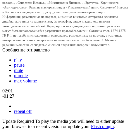
народа», «Свидетели Иеговы», «Мизантропик Дивижн», «Братство» Корчинского,
«Артподготовка», Религиозная организация «Управленческий центр Свидетелей Иеговы
в России» и входящие в ее структуру местные религиозные организации.
Информация, размещенная на портале, а именно: текстовые материалы, элементы
дизайна, логотипы, товарные знаки, фотографии, видео и аудио охраняются
законодательством Российской Федерации и международными нормами права и не
могут быть использованы без разрешения правообладателей. Согласно ст.ст. 1274,1275
ГК РФ, при любом использовании материалов, размещенных на портале, в том числе
цитировании, активная гиперссылка на материал является обязательной. Мнение
редакции может не совпадать с мнением отдельных авторов и колумнистов.
Сообщение отправлено
play
pause
mute
unmute
max volume
02:01
-01:27
repeat off
Update Required
To play the media you will need to either update
your browser to a recent version or update your
Flash plugin
.