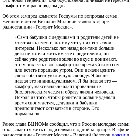
Это новая тенденция, она обусловлена личными интересами,
комфортом и распорядком дня.
Об этом зампред комитета Госдумы по вопросам семьи,
женщин и детей Виталий Милонов заявил в эфире
радиостанции «Говорит Москва».
«Сами бабушки с дедушками и родители детей не
хотят жить вместе, потому что у них есть свои
интересы. Несколько лет назад всё-таки больше
дети не хотели жить вместе с родителями, но
сейчас уже родители вошли во вкус и понимают,
что у них есть своё комфортное время уйти ко сну
или встать пораньше утром. Они начали ценить
свою собственную личную свободу. Я бы не
назвал это индивидуализмом. Я бы назвал это —
комфорт, максимально адаптированный к
биологическим часам и образу жизни человека.
Исходя из того, чтобы родители больше уделяли
время своим детям, дедушки и бабушки
предпочитают оставаться в стороне. Это
нормально».
Ранее глава ВЦИОМа сообщил, что в России молодые семьи
отказываются жить с родителями в одной квартире. В эфире
радиостанции «Говорит Москва» Валерий Фёдоров
пояснил
,