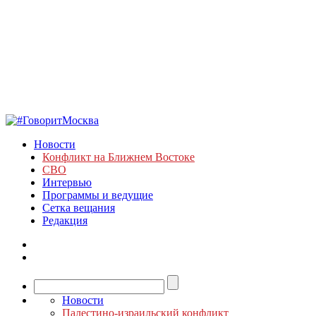
Новости
Конфликт на Ближнем Востоке
СВО
Интервью
Программы и ведущие
Сетка вещания
Редакция
Новости
Палестино-израильский конфликт