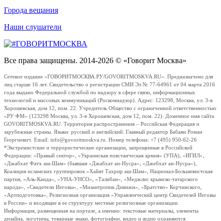
Города вещания
Наши слушатели
Все права защищены. 2014-2026 © «Говорит Москва»
Сетевое издание «ГОВОРИТМОСКВА.РУ/GOVORITMOSKVA.RU». Предназначено для
лиц старше 16 лет. Свидетельство о регистрации СМИ Эл № 77-64961 от 04 марта 2016
года выдано Федеральной службой по надзору в сфере связи, информационных
технологий и массовых коммуникаций (Роскомнадзор). Адрес: 123298, Москва, ул. 3-я
Хорошевская, дом 12, пом. 22. Учредитель Общество с ограниченной ответственностью
«РУ ФМ» (123298 Москва, ул. 3-я Хорошевская, дом 12, пом. 22). Доменное имя сайта
GOVORITMOSKVA.RU. Территория распространения – Российская Федерация и
зарубежные страны. Языки: русский и английский. Главный редактор Бабаян Роман
Георгиевич. Email: info@govoritmoskva.ru. Номер телефона: +7 (495) 950-62-26
*Экстремистские и террористические организации, запрещенные в Российской
Федерации: «Правый сектор», «Украинская повстанческая армия» (УПА), «ИГИЛ»,
«Джабхат Фатх аш-Шам» (бывшая «Джабхат ан-Нусра», «Джебхат ан-Нусра»),
Коалиция исламских группировок «Хайят Тахрир аш-Шам», Национал-Большевистская
партия, «Аль-Каида», «УНА-УНСО», «Талибан», «Меджлис крымско-татарского
народа», «Свидетели Иеговы», «Мизантропик Дивижн», «Братство» Корчинского,
«Артподготовка», Религиозная организация «Управленческий центр Свидетелей Иеговы
в России» и входящие в ее структуру местные религиозные организации.
Информация, размещенная на портале, а именно: текстовые материалы, элементы
дизайна, логотипы, товарные знаки, фотографии, видео и аудио охраняются