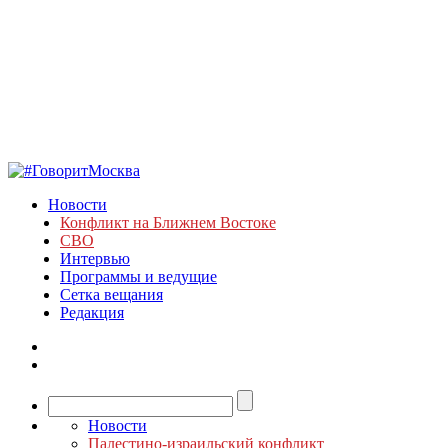
Новости
Конфликт на Ближнем Востоке
СВО
Интервью
Программы и ведущие
Сетка вещания
Редакция
Новости
Палестино-израильский конфликт