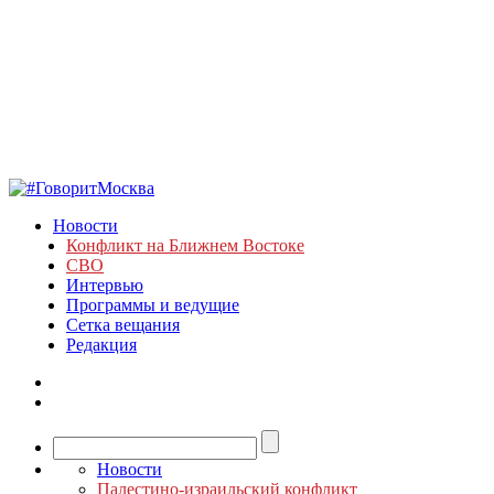
Новости
Конфликт на Ближнем Востоке
СВО
Интервью
Программы и ведущие
Сетка вещания
Редакция
Новости
Палестино-израильский конфликт