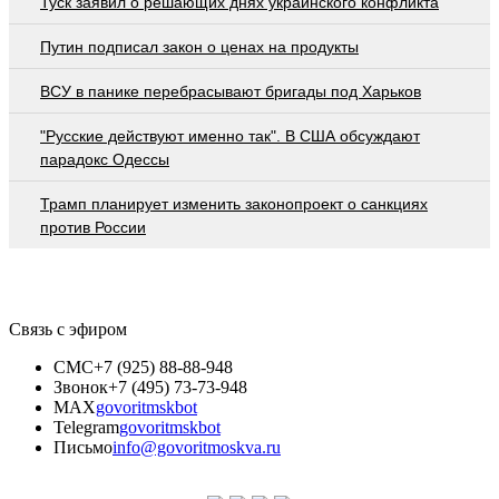
Туск заявил о решающих днях украинского конфликта
Путин подписал закон о ценах на продукты
ВСУ в панике перебрасывают бригады под Харьков
"Русские действуют именно так". В США обсуждают
парадокс Одессы
Трамп планирует изменить законопроект о санкциях
против России
Связь с эфиром
СМС
+7 (925) 88-88-948
Звонок
+7 (495) 73-73-948
MAX
govoritmskbot
Telegram
govoritmskbot
Письмо
info@govoritmoskva.ru