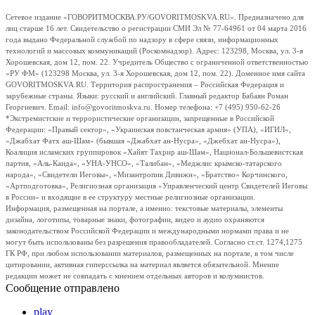
Сетевое издание «ГОВОРИТМОСКВА.РУ/GOVORITMOSKVA.RU». Предназначено для
лиц старше 16 лет. Свидетельство о регистрации СМИ Эл № 77-64961 от 04 марта 2016
года выдано Федеральной службой по надзору в сфере связи, информационных
технологий и массовых коммуникаций (Роскомнадзор). Адрес: 123298, Москва, ул. 3-я
Хорошевская, дом 12, пом. 22. Учредитель Общество с ограниченной ответственностью
«РУ ФМ» (123298 Москва, ул. 3-я Хорошевская, дом 12, пом. 22). Доменное имя сайта
GOVORITMOSKVA.RU. Территория распространения – Российская Федерация и
зарубежные страны. Языки: русский и английский. Главный редактор Бабаян Роман
Георгиевич. Email: info@govoritmoskva.ru. Номер телефона: +7 (495) 950-62-26
*Экстремистские и террористические организации, запрещенные в Российской
Федерации: «Правый сектор», «Украинская повстанческая армия» (УПА), «ИГИЛ»,
«Джабхат Фатх аш-Шам» (бывшая «Джабхат ан-Нусра», «Джебхат ан-Нусра»),
Коалиция исламских группировок «Хайят Тахрир аш-Шам», Национал-Большевистская
партия, «Аль-Каида», «УНА-УНСО», «Талибан», «Меджлис крымско-татарского
народа», «Свидетели Иеговы», «Мизантропик Дивижн», «Братство» Корчинского,
«Артподготовка», Религиозная организация «Управленческий центр Свидетелей Иеговы
в России» и входящие в ее структуру местные религиозные организации.
Информация, размещенная на портале, а именно: текстовые материалы, элементы
дизайна, логотипы, товарные знаки, фотографии, видео и аудио охраняются
законодательством Российской Федерации и международными нормами права и не
могут быть использованы без разрешения правообладателей. Согласно ст.ст. 1274,1275
ГК РФ, при любом использовании материалов, размещенных на портале, в том числе
цитировании, активная гиперссылка на материал является обязательной. Мнение
редакции может не совпадать с мнением отдельных авторов и колумнистов.
Сообщение отправлено
play