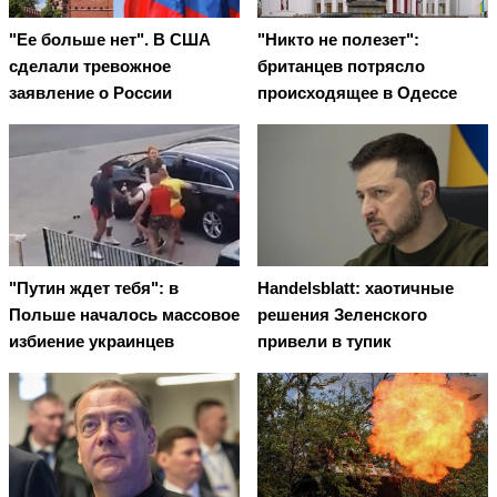
"Ее больше нет". В США
"Никто не полезет":
сделали тревожное
британцев потрясло
заявление о России
происходящее в Одессе
"Путин ждет тебя": в
Handelsblatt: хаотичные
Польше началось массовое
решения Зеленского
избиение украинцев
привели в тупик