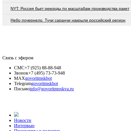
NYT: Россия бьет рекорды по масштабам производства ракет
Небо почернело. Тучи саранчи накрыли российский регион
Связь с эфиром
СМС
+7 (925) 88-88-948
Звонок
+7 (495) 73-73-948
MAX
govoritmskbot
Telegram
govoritmskbot
Письмо
info@govoritmoskva.ru
Новости
Интервью
Программы и ведущие