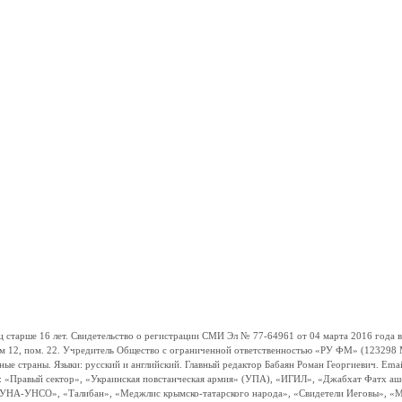
ше 16 лет. Свидетельство о регистрации СМИ Эл № 77-64961 от 04 марта 2016 года вы
ом 12, пом. 22. Учредитель Общество с ограниченной ответственностью «РУ ФМ» (123298 Мо
траны. Языки: русский и английский. Главный редактор Бабаян Роман Георгиевич. Email:
и: «Правый сектор», «Украинская повстанческая армия» (УПА), «ИГИЛ», «Джабхат Фатх а
«УНА-УНСО», «Талибан», «Меджлис крымско-татарского народа», «Свидетели Иеговы», «М