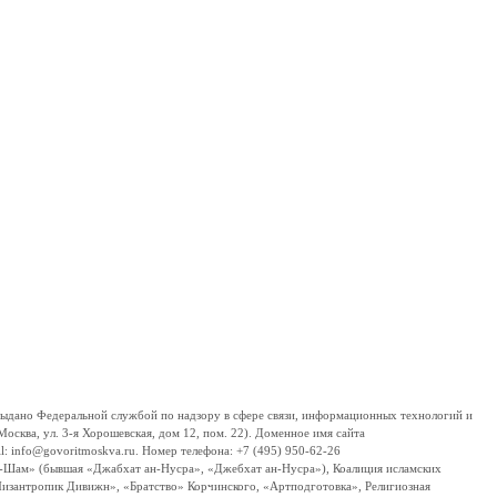
дано Федеральной службой по надзору в сфере связи, информационных технологий и
сква, ул. 3-я Хорошевская, дом 12, пом. 22). Доменное имя сайта
 info@govoritmoskva.ru. Номер телефона: +7 (495) 950-62-26
ш-Шам» (бывшая «Джабхат ан-Нусра», «Джебхат ан-Нусра»), Коалиция исламских
изантропик Дивижн», «Братство» Корчинского, «Артподготовка», Религиозная