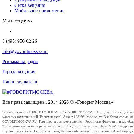
Сетка вещания
Мобильное приложение
Мы в соцсетях
8 (495) 950-62-26
info@govoritmoskva.ru
Реклама на радио
Города вещания
Наши слушатели
Все права защищены. 2014-2026 © «Говорит Москва»
Сетевое издание «ГОВОРИТМОСКВА.РУ/GOVORITMOSKVA.RU». Предназначено для лиц стар
массовых коммуникаций (Роскомнадзор). Адрес: 123298, Москва, ул. 3-я Хорошевская, д
GOVORITMOSKVA.RU. Территория распространения – Российская Федерация и зарубежные с
*Экстремистские и террористические организации, запрещенные в Российской Федераци
группировок «Хайят Тахрир аш-Шам», Национал-Большевистская партия, «Аль-Каида», 