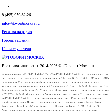
8 (495) 950-62-26
info@govoritmoskva.ru
Реклама на радио
Города вещания
Наши слушатели
Все права защищены. 2014-2026 © «Говорит Москва»
Сетевое издание «ГОВОРИТМОСКВА.РУ/GOVORITMOSKVA.RU». Предназначено для
лиц старше 16 лет. Свидетельство о регистрации СМИ Эл № 77-64961 от 04 марта 2016
года выдано Федеральной службой по надзору в сфере связи, информационных
технологий и массовых коммуникаций (Роскомнадзор). Адрес: 123298, Москва, ул. 3-я
Хорошевская, дом 12, пом. 22. Учредитель Общество с ограниченной ответственностью
«РУ ФМ» (123298 Москва, ул. 3-я Хорошевская, дом 12, пом. 22). Доменное имя сайта
GOVORITMOSKVA.RU. Территория распространения – Российская Федерация и
зарубежные страны. Языки: русский и английский. Главный редактор Бабаян Роман
Георгиевич. Email: info@govoritmoskva.ru. Номер телефона: +7 (495) 950-62-26
*Экстремистские и террористические организации, запрещенные в Российской