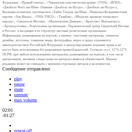
Федерации: «Правый сектор», «Украинская повстанческая армия» (УПА), «ИГИЛ»,
«Джабхат Фатх аш-Шам» (бывшая «Джабхат ан-Нусра», «Джебхат ан-Нусра»),
Коалиция исламских группировок «Хайят Тахрир аш-Шам», Национал-Большевистская
партия, «Аль-Каида», «УНА-УНСО», «Талибан», «Меджлис крымско-татарского
народа», «Свидетели Иеговы», «Мизантропик Дивижн», «Братство» Корчинского,
«Артподготовка», Религиозная организация «Управленческий центр Свидетелей Иеговы
в России» и входящие в ее структуру местные религиозные организации.
Информация, размещенная на портале, а именно: текстовые материалы, элементы
дизайна, логотипы, товарные знаки, фотографии, видео и аудио охраняются
законодательством Российской Федерации и международными нормами права и не
могут быть использованы без разрешения правообладателей. Согласно ст.ст. 1274,1275
ГК РФ, при любом использовании материалов, размещенных на портале, в том числе
цитировании, активная гиперссылка на материал является обязательной. Мнение
редакции может не совпадать с мнением отдельных авторов и колумнистов.
Сообщение отправлено
play
pause
mute
unmute
max volume
02:01
-01:27
repeat off