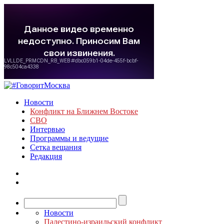
Новости
Конфликт на Ближнем Востоке
СВО
Интервью
Программы и ведущие
Сетка вещания
Редакция
Новости
Палестино-израильский конфликт