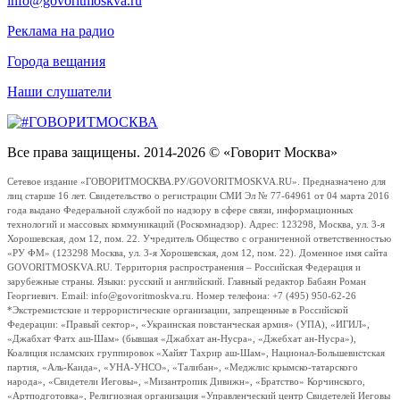
info@govoritmoskva.ru
Реклама на радио
Города вещания
Наши слушатели
Все права защищены. 2014-2026 © «Говорит Москва»
Сетевое издание «ГОВОРИТМОСКВА.РУ/GOVORITMOSKVA.RU». Предназначено для
лиц старше 16 лет. Свидетельство о регистрации СМИ Эл № 77-64961 от 04 марта 2016
года выдано Федеральной службой по надзору в сфере связи, информационных
технологий и массовых коммуникаций (Роскомнадзор). Адрес: 123298, Москва, ул. 3-я
Хорошевская, дом 12, пом. 22. Учредитель Общество с ограниченной ответственностью
«РУ ФМ» (123298 Москва, ул. 3-я Хорошевская, дом 12, пом. 22). Доменное имя сайта
GOVORITMOSKVA.RU. Территория распространения – Российская Федерация и
зарубежные страны. Языки: русский и английский. Главный редактор Бабаян Роман
Георгиевич. Email: info@govoritmoskva.ru. Номер телефона: +7 (495) 950-62-26
*Экстремистские и террористические организации, запрещенные в Российской
Федерации: «Правый сектор», «Украинская повстанческая армия» (УПА), «ИГИЛ»,
«Джабхат Фатх аш-Шам» (бывшая «Джабхат ан-Нусра», «Джебхат ан-Нусра»),
Коалиция исламских группировок «Хайят Тахрир аш-Шам», Национал-Большевистская
партия, «Аль-Каида», «УНА-УНСО», «Талибан», «Меджлис крымско-татарского
народа», «Свидетели Иеговы», «Мизантропик Дивижн», «Братство» Корчинского,
«Артподготовка», Религиозная организация «Управленческий центр Свидетелей Иеговы