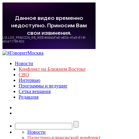
Новости
Конфликт на Ближнем Востоке
СВО
Интервью
Программы и ведущие
Сетка вещания
Редакция
Новости
Палестино-израильский конфликт