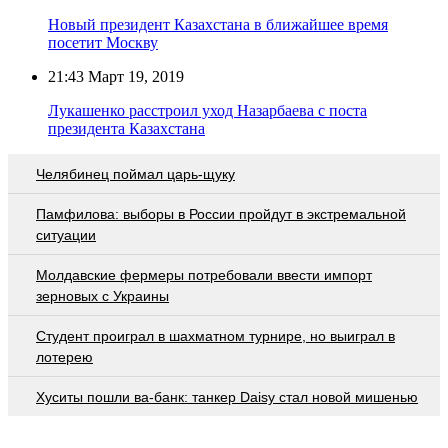
Новый президент Казахстана в ближайшее время
посетит Москву
21:43
Март 19, 2019
Лукашенко расстроил уход Назарбаева с поста
президента Казахстана
Челябинец поймал царь-щуку
Памфилова: выборы в России пройдут в экстремальной
ситуации
Молдавские фермеры потребовали ввести импорт
зерновых с Украины
Студент проиграл в шахматном турнире, но выиграл в
лотерею
Хуситы пошли ва-банк: танкер Daisy стал новой мишенью