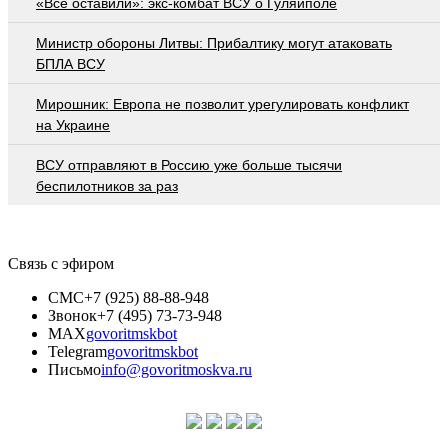
«Все оставили»: экс-комбат ВСУ о Гуляйполе
Министр обороны Литвы: Прибалтику могут атаковать
БПЛА ВСУ
Мирошник: Европа не позволит урегулировать конфликт
на Украине
ВСУ отправляют в Россию уже больше тысячи
беспилотников за раз
Связь с эфиром
СМС
+7 (925) 88-88-948
Звонок
+7 (495) 73-73-948
MAX
govoritmskbot
Telegram
govoritmskbot
Письмо
info@govoritmoskva.ru