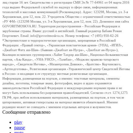
лиц старше 16 лет. Свидетельство о регистрации СМИ Эл № 77-64961 от 04 марта 2016
года выдано Федеральной службой по надзору в сфере связи, информационных
технологий и массовых коммуникаций (Роскомнадзор). Адрес: 123298, Москва, ул. 3-я
Хорошевская, дом 12, пом. 22. Учредитель Общество с ограниченной ответственностью
«РУ ФМ» (123298 Москва, ул. 3-я Хорошевская, дом 12, пом. 22). Доменное имя сайта
GOVORITMOSKVA.RU. Территория распространения – Российская Федерация и
зарубежные страны. Языки: русский и английский. Главный редактор Бабаян Роман
Георгиевич. Email: info@govoritmoskva.ru. Номер телефона: +7 (495) 950-62-26
*Экстремистские и террористические организации, запрещенные в Российской
Федерации: «Правый сектор», «Украинская повстанческая армия» (УПА), «ИГИЛ»,
«Джабхат Фатх аш-Шам» (бывшая «Джабхат ан-Нусра», «Джебхат ан-Нусра»),
Коалиция исламских группировок «Хайят Тахрир аш-Шам», Национал-Большевистская
партия, «Аль-Каида», «УНА-УНСО», «Талибан», «Меджлис крымско-татарского
народа», «Свидетели Иеговы», «Мизантропик Дивижн», «Братство» Корчинского,
«Артподготовка», Религиозная организация «Управленческий центр Свидетелей Иеговы
в России» и входящие в ее структуру местные религиозные организации.
Информация, размещенная на портале, а именно: текстовые материалы, элементы
дизайна, логотипы, товарные знаки, фотографии, видео и аудио охраняются
законодательством Российской Федерации и международными нормами права и не
могут быть использованы без разрешения правообладателей. Согласно ст.ст. 1274,1275
ГК РФ, при любом использовании материалов, размещенных на портале, в том числе
цитировании, активная гиперссылка на материал является обязательной. Мнение
редакции может не совпадать с мнением отдельных авторов и колумнистов.
Сообщение отправлено
play
pause
mute