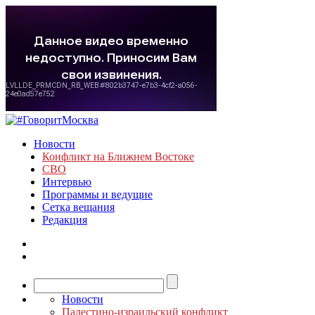
Новости
Конфликт на Ближнем Востоке
СВО
Интервью
Программы и ведущие
Сетка вещания
Редакция
Новости
Палестино-израильский конфликт