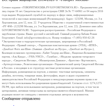
Сетевое издание «ГОВОРИТМОСКВА.РУ/GOVORITMOSKVA.RU». Предназначено для
лиц старше 16 лет. Свидетельство о регистрации СМИ Эл № 77-64961 от 04 марта 2016
года выдано Федеральной службой по надзору в сфере связи, информационных
технологий и массовых коммуникаций (Роскомнадзор). Адрес: 123298, Москва, ул. 3-я
Хорошевская, дом 12, пом. 22. Учредитель Общество с ограниченной ответственностью
«РУ ФМ» (123298 Москва, ул. 3-я Хорошевская, дом 12, пом. 22). Доменное имя сайта
GOVORITMOSKVA.RU. Территория распространения – Российская Федерация и
зарубежные страны. Языки: русский и английский. Главный редактор Бабаян Роман
Георгиевич. Email: info@govoritmoskva.ru. Номер телефона: +7 (495) 950-62-26
*Экстремистские и террористические организации, запрещенные в Российской
Федерации: «Правый сектор», «Украинская повстанческая армия» (УПА), «ИГИЛ»,
«Джабхат Фатх аш-Шам» (бывшая «Джабхат ан-Нусра», «Джебхат ан-Нусра»),
Коалиция исламских группировок «Хайят Тахрир аш-Шам», Национал-Большевистская
партия, «Аль-Каида», «УНА-УНСО», «Талибан», «Меджлис крымско-татарского
народа», «Свидетели Иеговы», «Мизантропик Дивижн», «Братство» Корчинского,
«Артподготовка», Религиозная организация «Управленческий центр Свидетелей Иеговы
в России» и входящие в ее структуру местные религиозные организации.
Информация, размещенная на портале, а именно: текстовые материалы, элементы
дизайна, логотипы, товарные знаки, фотографии, видео и аудио охраняются
законодательством Российской Федерации и международными нормами права и не
могут быть использованы без разрешения правообладателей. Согласно ст.ст. 1274,1275
ГК РФ, при любом использовании материалов, размещенных на портале, в том числе
цитировании, активная гиперссылка на материал является обязательной. Мнение
редакции может не совпадать с мнением отдельных авторов и колумнистов.
Сообщение отправлено