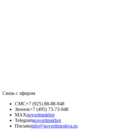
Связь с эфиром
СМС
+7 (925) 88-88-948
Звонок
+7 (495) 73-73-948
MAX
govoritmskbot
Telegram
govoritmskbot
Письмо
info@govoritmoskva.ru