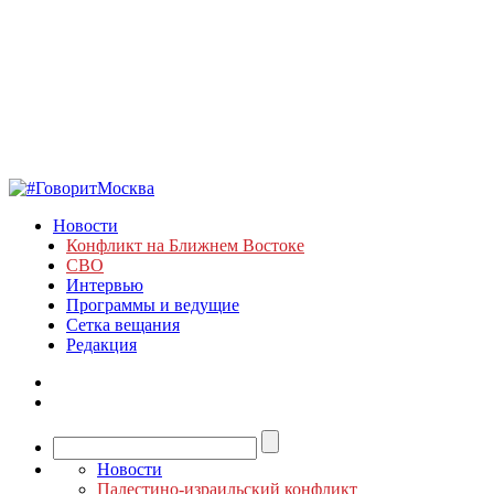
Новости
Конфликт на Ближнем Востоке
СВО
Интервью
Программы и ведущие
Сетка вещания
Редакция
Новости
Палестино-израильский конфликт