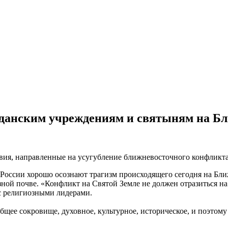
жданским учреждениям и святыням на Б
вия, направленные на усугубление ближневосточного конфликта
России хорошо осознают трагизм происходящего сегодня на Бли
зной почве. «Конфликт на Святой Земле не должен отразиться 
с религиозными лидерами.
общее сокровище, духовное, культурное, историческое, и поэтом