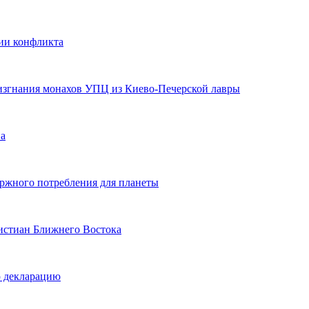
ции конфликта
 изгнания монахов УПЦ из Киево-Печерской лавры
на
ержного потребления для планеты
истиан Ближнего Востока
ю декларацию