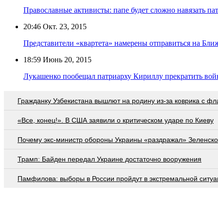
Православные активисты: папе будет сложно навязать па
20:46
Окт. 23, 2015
Представители «квартета» намерены отправиться на Бли
18:59
Июнь 20, 2015
Лукашенко пообещал патриарху Кириллу прекратить вой
Гражданку Узбекистана вышлют на родину из-за коврика с ф
«Все, конец!». В США заявили о критическом ударе по Киеву
Почему экс-министр обороны Украины «раздражал» Зеленско
Трамп: Байден передал Украине достаточно вооружения
Памфилова: выборы в России пройдут в экстремальной ситуа