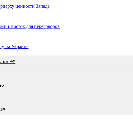
триарху ценности Запада
жний Восток для переговоров
ну на Украине
лагом РФ
го
ции