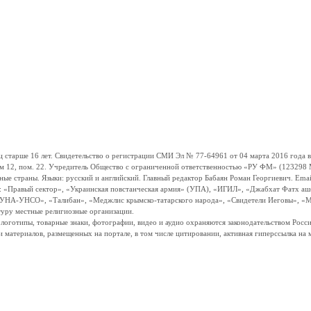
ше 16 лет. Свидетельство о регистрации СМИ Эл № 77-64961 от 04 марта 2016 года вы
ом 12, пом. 22. Учредитель Общество с ограниченной ответственностью «РУ ФМ» (123298 Мо
траны. Языки: русский и английский. Главный редактор Бабаян Роман Георгиевич. Email:
и: «Правый сектор», «Украинская повстанческая армия» (УПА), «ИГИЛ», «Джабхат Фатх а
«УНА-УНСО», «Талибан», «Меджлис крымско-татарского народа», «Свидетели Иеговы», «М
туру местные религиозные организации.
, логотипы, товарные знаки, фотографии, видео и аудио охраняются законодательством Ро
и материалов, размещенных на портале, в том числе цитировании, активная гиперссылка на 