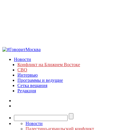
Новости
Конфликт на Ближнем Востоке
СВО
Интервью
Программы и ведущие
Сетка вещания
Редакция
Новости
Палестино-израильский конфликт