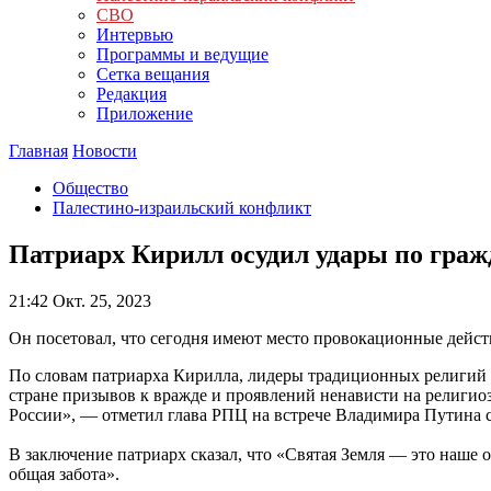
СВО
Интервью
Программы и ведущие
Сетка вещания
Редакция
Приложение
Главная
Новости
Общество
Палестино-израильский конфликт
Патриарх Кирилл осудил удары по гра
21:42
Окт. 25, 2023
Он посетовал, что сегодня имеют место провокационные дейст
По словам патриарха Кирилла, лидеры традиционных религий 
стране призывов к вражде и проявлений ненависти на религио
России», — отметил глава РПЦ на встрече Владимира Путина 
В заключение патриарх сказал, что «Святая Земля — это наше 
общая забота».