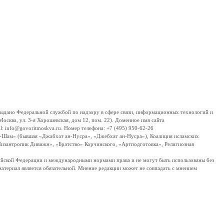
дано Федеральной службой по надзору в сфере связи, информационных технологий и
сква, ул. 3-я Хорошевская, дом 12, пом. 22). Доменное имя сайта
 info@govoritmoskva.ru. Номер телефона: +7 (495) 950-62-26
ш-Шам» (бывшая «Джабхат ан-Нусра», «Джебхат ан-Нусра»), Коалиция исламских
изантропик Дивижн», «Братство» Корчинского, «Артподготовка», Религиозная
ссийской Федерации и международными нормами права и не могут быть использованы без
материал является обязательной. Мнение редакции может не совпадать с мнением