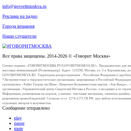
info@govoritmoskva.ru
Реклама на радио
Города вещания
Наши слушатели
Все права защищены. 2014-2026 © «Говорит Москва»
Сетевое издание «ГОВОРИТМОСКВА.РУ/GOVORITMOSKVA.RU». Предназначено для лиц стар
массовых коммуникаций (Роскомнадзор). Адрес: 123298, Москва, ул. 3-я Хорошевская, д
GOVORITMOSKVA.RU. Территория распространения – Российская Федерация и зарубежные с
*Экстремистские и террористические организации, запрещенные в Российской Федераци
группировок «Хайят Тахрир аш-Шам», Национал-Большевистская партия, «Аль-Каида», 
организация «Управленческий центр Свидетелей Иеговы в России» и входящие в ее струк
Информация, размещенная на портале, а именно: текстовые материалы, элементы дизайна
разрешения правообладателей. Согласно ст.ст. 1274,1275 ГК РФ, при любом использовани
отдельных авторов и колумнистов.
Сообщение отправлено
play
pause
mute