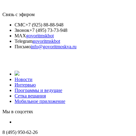
Связь с эфиром
СМС
+7 (925) 88-88-948
Звонок
+7 (495) 73-73-948
MAX
govoritmskbot
Telegram
govoritmskbot
Письмо
info@govoritmoskva.ru
Новости
Интервью
Программы и ведущие
Сетка вещания
Мобильное приложение
Мы в соцсетях
8 (495) 950-62-26