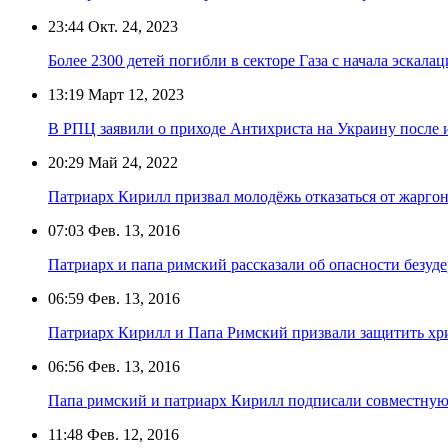
23:44
Окт. 24, 2023
Более 2300 детей погибли в секторе Газа с начала эскала
13:19
Март 12, 2023
В РПЦ заявили о приходе Антихриста на Украину после
20:29
Май 24, 2022
Патриарх Кирилл призвал молодёжь отказаться от жарго
07:03
Фев. 13, 2016
Патриарх и папа римский рассказали об опасности безуд
06:59
Фев. 13, 2016
Патриарх Кирилл и Папа Римский призвали защитить хр
06:56
Фев. 13, 2016
Папа римский и патриарх Кирилл подписали совместну
11:48
Фев. 12, 2016