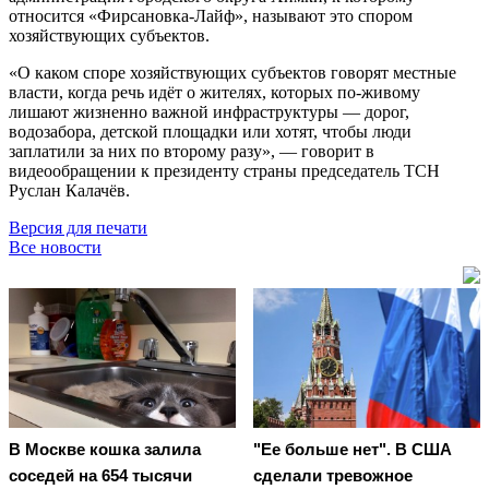
относится «Фирсановка-Лайф», называют это спором
хозяйствующих субъектов.
«О каком споре хозяйствующих субъектов говорят местные
власти, когда речь идёт о жителях, которых по-живому
лишают жизненно важной инфраструктуры
—
дорог,
водозабора, детской площадки или хотят, чтобы люди
заплатили за них по второму разу»,
—
говорит в
видеообращении к президенту страны председатель ТСН
Руслан Калачёв.
Версия для печати
Все новости
В Москве кошка залила
"Ее больше нет". В США
соседей на 654 тысячи
сделали тревожное