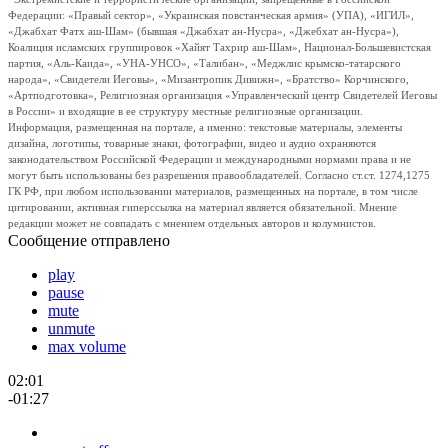
Федерации: «Правый сектор», «Украинская повстанческая армия» (УПА), «ИГИЛ»,
«Джабхат Фатх аш-Шам» (бывшая «Джабхат ан-Нусра», «Джебхат ан-Нусра»),
Коалиция исламских группировок «Хайят Тахрир аш-Шам», Национал-Большевистская
партия, «Аль-Каида», «УНА-УНСО», «Талибан», «Меджлис крымско-татарского
народа», «Свидетели Иеговы», «Мизантропик Дивижн», «Братство» Корчинского,
«Артподготовка», Религиозная организация «Управленческий центр Свидетелей Иеговы
в России» и входящие в ее структуру местные религиозные организации.
Информация, размещенная на портале, а именно: текстовые материалы, элементы
дизайна, логотипы, товарные знаки, фотографии, видео и аудио охраняются
законодательством Российской Федерации и международными нормами права и не
могут быть использованы без разрешения правообладателей. Согласно ст.ст. 1274,1275
ГК РФ, при любом использовании материалов, размещенных на портале, в том числе
цитировании, активная гиперссылка на материал является обязательной. Мнение
редакции может не совпадать с мнением отдельных авторов и колумнистов.
Сообщение отправлено
play
pause
mute
unmute
max volume
02:01
-01:27