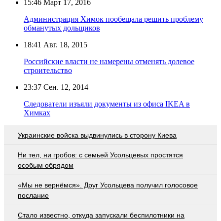
15:46
Март 17, 2016
Администрация Химок пообещала решить проблему
обманутых дольщиков
18:41
Авг. 18, 2015
Российские власти не намерены отменять долевое
строительство
23:37
Сен. 12, 2014
Следователи изъяли документы из офиса IKEA в
Химках
Украинские войска выдвинулись в сторону Киева
Ни тел, ни гробов: с семьей Усольцевых простятся
особым обрядом
«Мы не вернёмся». Друг Усольцева получил голосовое
послание
Стало известно, откуда запускали беспилотники на