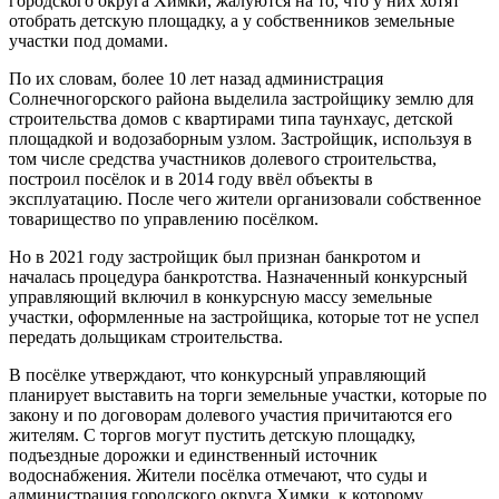
городского округа Химки, жалуются на то, что у них хотят
отобрать детскую площадку, а у собственников земельные
участки под домами.
По их словам, более 10 лет назад администрация
Солнечногорского района выделила застройщику землю для
строительства домов с квартирами типа таунхаус, детской
площадкой и водозаборным узлом. Застройщик, используя в
том числе средства участников долевого строительства,
построил посёлок и в 2014 году ввёл объекты в
эксплуатацию. После чего жители организовали собственное
товарищество по управлению посёлком.
Но в 2021 году застройщик был признан банкротом и
началась процедура банкротства. Назначенный конкурсный
управляющий включил в конкурсную массу земельные
участки, оформленные на застройщика, которые тот не успел
передать дольщикам строительства.
В посёлке утверждают, что конкурсный управляющий
планирует выставить на торги земельные участки, которые по
закону и по договорам долевого участия причитаются его
жителям. С торгов могут пустить детскую площадку,
подъездные дорожки и единственный источник
водоснабжения. Жители посёлка отмечают, что суды и
администрация городского округа Химки, к которому