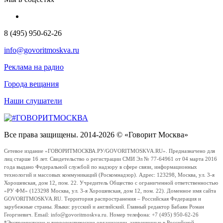
8 (495) 950-62-26
info@govoritmoskva.ru
Реклама на радио
Города вещания
Наши слушатели
Все права защищены. 2014-2026 © «Говорит Москва»
Сетевое издание «ГОВОРИТМОСКВА.РУ/GOVORITMOSKVA.RU». Предназначено для
лиц старше 16 лет. Свидетельство о регистрации СМИ Эл № 77-64961 от 04 марта 2016
года выдано Федеральной службой по надзору в сфере связи, информационных
технологий и массовых коммуникаций (Роскомнадзор). Адрес: 123298, Москва, ул. 3-я
Хорошевская, дом 12, пом. 22. Учредитель Общество с ограниченной ответственностью
«РУ ФМ» (123298 Москва, ул. 3-я Хорошевская, дом 12, пом. 22). Доменное имя сайта
GOVORITMOSKVA.RU. Территория распространения – Российская Федерация и
зарубежные страны. Языки: русский и английский. Главный редактор Бабаян Роман
Георгиевич. Email: info@govoritmoskva.ru. Номер телефона: +7 (495) 950-62-26
*Экстремистские и террористические организации, запрещенные в Российской