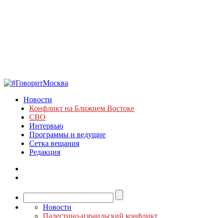
Новости
Конфликт на Ближнем Востоке
СВО
Интервью
Программы и ведущие
Сетка вещания
Редакция
Новости
Палестино-израильский конфликт