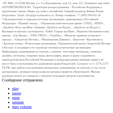
«РУ ФМ» (123298 Москва, ул. 3-я Хорошевская, дом 12, пом. 22). Доменное имя сайта
GOVORITMOSKVA.RU. Территория распространения – Российская Федерация и
зарубежные страны. Языки: русский и английский. Главный редактор Бабаян Роман
Георгиевич. Email: info@govoritmoskva.ru. Номер телефона: +7 (495) 950-62-26
*Экстремистские и террористические организации, запрещенные в Российской
Федерации: «Правый сектор», «Украинская повстанческая армия» (УПА), «ИГИЛ»,
«Джабхат Фатх аш-Шам» (бывшая «Джабхат ан-Нусра», «Джебхат ан-Нусра»),
Коалиция исламских группировок «Хайят Тахрир аш-Шам», Национал-Большевистская
партия, «Аль-Каида», «УНА-УНСО», «Талибан», «Меджлис крымско-татарского
народа», «Свидетели Иеговы», «Мизантропик Дивижн», «Братство» Корчинского,
«Артподготовка», Религиозная организация «Управленческий центр Свидетелей Иеговы
в России» и входящие в ее структуру местные религиозные организации.
Информация, размещенная на портале, а именно: текстовые материалы, элементы
дизайна, логотипы, товарные знаки, фотографии, видео и аудио охраняются
законодательством Российской Федерации и международными нормами права и не
могут быть использованы без разрешения правообладателей. Согласно ст.ст. 1274,1275
ГК РФ, при любом использовании материалов, размещенных на портале, в том числе
цитировании, активная гиперссылка на материал является обязательной. Мнение
редакции может не совпадать с мнением отдельных авторов и колумнистов.
Сообщение отправлено
play
pause
mute
unmute
max volume