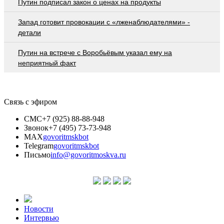
Путин подписал закон о ценах на продукты
Запад готовит провокации с «лженаблюдателями» -
детали
Путин на встрече с Воробьёвым указал ему на
неприятный факт
Связь с эфиром
СМС
+7 (925) 88-88-948
Звонок
+7 (495) 73-73-948
MAX
govoritmskbot
Telegram
govoritmskbot
Письмо
info@govoritmoskva.ru
Новости
Интервью