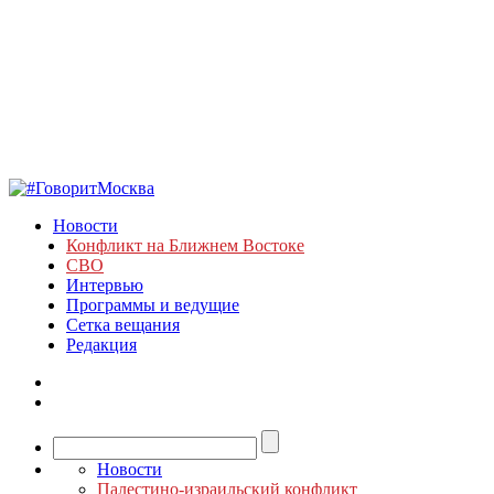
Новости
Конфликт на Ближнем Востоке
СВО
Интервью
Программы и ведущие
Сетка вещания
Редакция
Новости
Палестино-израильский конфликт