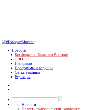
Новости
Конфликт на Ближнем Востоке
СВО
Интервью
Программы и ведущие
Сетка вещания
Редакция
Новости
Палестино-израильский конфликт