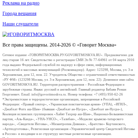
Реклама на радио
Города вещания
Наши слушатели
Все права защищены. 2014-2026 © «Говорит Москва»
Сетевое издание «ГОВОРИТМОСКВА.РУ/GOVORITMOSKVA.RU». Предназначено для
лиц старше 16 лет. Свидетельство о регистрации СМИ Эл № 77-64961 от 04 марта 2016
года выдано Федеральной службой по надзору в сфере связи, информационных
технологий и массовых коммуникаций (Роскомнадзор). Адрес: 123298, Москва, ул. 3-я
Хорошевская, дом 12, пом. 22. Учредитель Общество с ограниченной ответственностью
«РУ ФМ» (123298 Москва, ул. 3-я Хорошевская, дом 12, пом. 22). Доменное имя сайта
GOVORITMOSKVA.RU. Территория распространения – Российская Федерация и
зарубежные страны. Языки: русский и английский. Главный редактор Бабаян Роман
Георгиевич. Email: info@govoritmoskva.ru. Номер телефона: +7 (495) 950-62-26
*Экстремистские и террористические организации, запрещенные в Российской
Федерации: «Правый сектор», «Украинская повстанческая армия» (УПА), «ИГИЛ»,
«Джабхат Фатх аш-Шам» (бывшая «Джабхат ан-Нусра», «Джебхат ан-Нусра»),
Коалиция исламских группировок «Хайят Тахрир аш-Шам», Национал-Большевистская
партия, «Аль-Каида», «УНА-УНСО», «Талибан», «Меджлис крымско-татарского
народа», «Свидетели Иеговы», «Мизантропик Дивижн», «Братство» Корчинского,
«Артподготовка», Религиозная организация «Управленческий центр Свидетелей Иеговы
в России» и входящие в ее структуру местные религиозные организации.