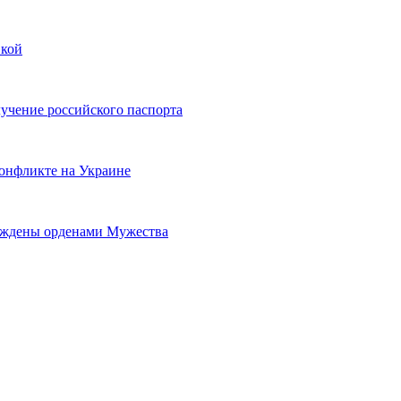
вкой
учение российского паспорта
конфликте на Украине
аждены орденами Мужества