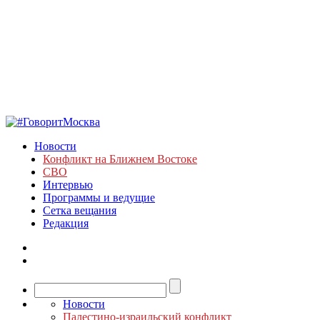
Новости
Конфликт на Ближнем Востоке
СВО
Интервью
Программы и ведущие
Сетка вещания
Редакция
Новости
Палестино-израильский конфликт