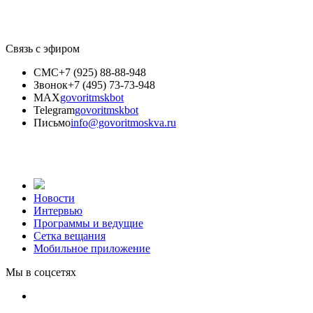
Связь с эфиром
СМС
+7 (925) 88-88-948
Звонок
+7 (495) 73-73-948
MAX
govoritmskbot
Telegram
govoritmskbot
Письмо
info@govoritmoskva.ru
Новости
Интервью
Программы и ведущие
Сетка вещания
Мобильное приложение
Мы в соцсетях