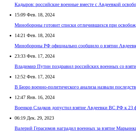
Кадыров: российские военные вместе с Авдеевкой освобо
15:09
Фев. 18, 2024
Минобороны готовит списки отличившихся при освобож
14:21
Фев. 18, 2024
Минобороны РФ официально сообщило о взятии Авдеев
23:33
Фев. 17, 2024
Владимир Путин поздравил российских военных со взят
12:52
Фев. 17, 2024
В Бюро военно-политического анализа назвали последс
12:47
Янв. 16, 2024
Военкор Сладков допустил взятие Авдеевки ВС РФ к 23 
06:19
Дек. 29, 2023
Валерий Герасимов наградил военных за взятие Марьинк