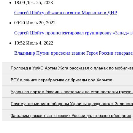
18:09
Дек. 25, 2023
Сергей Шойгу объявил о взятии Марьинки в ДНР
09:20
Июль 20, 2022
Сергей Шойгу проинспектировал группировку «Запад» в
19:52
Июль 4, 2022
Владимир Путин присвоил звание Героя России генерала
Полпред в УрФО Артем Жога рассказал о планах по мобилиз
ВСУ в панике перебрасывают бригады под Харьков
Удары по портам Украины поставили на стоп поставки грузов
Почему экс-министр обороны Украины «раздражал» Зеленско
Заставим раскаяться: союзник России дал грозное обещание