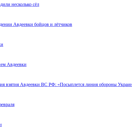
дили несколько сёл
дении Авдеевки бойцов и лётчиков
ки
ием Авдеевки
твия взятия Авдеевки ВС РФ: «Посыплется линия обороны Украи
февраля
и