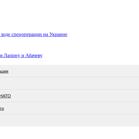
 ходе спецоперации на Украине
м Лапину и Абачеву
ации
 НАТО
го