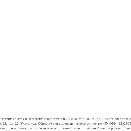
ше 16 лет. Свидетельство о регистрации СМИ Эл № 77-64961 от 04 марта 2016 года вы
ом 12, пом. 22. Учредитель Общество с ограниченной ответственностью «РУ ФМ» (123298 Мо
траны. Языки: русский и английский. Главный редактор Бабаян Роман Георгиевич. Email: