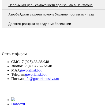
Необычная цепь самоубийств произошла в Пентагоне
Азербайджан захотел помочь Украине поставками газа
Делягин раскрыл правду о мобилизации
Связь с эфиром
СМС
+7 (925) 88-88-948
Звонок
+7 (495) 73-73-948
MAX
govoritmskbot
Telegram
govoritmskbot
Письмо
info@govoritmoskva.ru
Новости