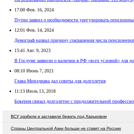
17:00
Фев. 16, 2024
Путин заявил о необходимости урегулировать пенсионны
12:01
Фев. 14, 2024
Демограф назвал причину сокращения числа пенсионеров 
15:41
Авг. 9, 2023
В Госдуме заявили о наличии в РФ «всех условий» для д
08:10
Июнь 7, 2021
Глава Минздрава дал советы для долголетия
11:13
Июль 13, 2018
Бокерия связал долголетие с продолжительной професси
ВСУ разбили и заставили бежать под Харьковом
Страны Центральной Азии больше не ставят на Россию