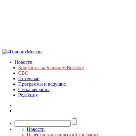
Новости
Конфликт на Ближнем Востоке
СВО
Интервью
Программы и ведущие
Сетка вещания
Редакция
Новости
Палестино-израильский конфликт