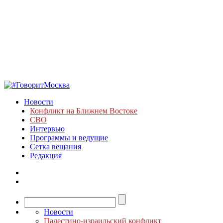
Новости
Конфликт на Ближнем Востоке
СВО
Интервью
Программы и ведущие
Сетка вещания
Редакция
Новости
Палестино-израильский конфликт