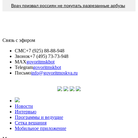
Врач призвал россиян не покупать разрезанные арбузы
Связь с эфиром
СМС
+7 (925) 88-88-948
Звонок
+7 (495) 73-73-948
MAX
govoritmskbot
Telegram
govoritmskbot
Письмо
info@govoritmoskva.ru
Новости
Интервью
Программы и ведущие
Сетка вещания
Мобильное приложение