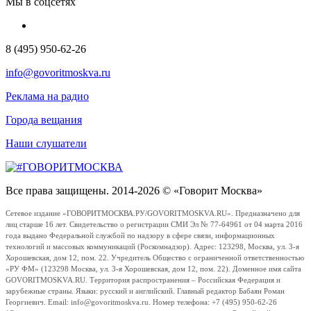
Мы в соцсетях
8 (495) 950-62-26
info@govoritmoskva.ru
Реклама на радио
Города вещания
Наши слушатели
Все права защищены. 2014-2026 © «Говорит Москва»
Сетевое издание «ГОВОРИТМОСКВА.РУ/GOVORITMOSKVA.RU». Предназначено для
лиц старше 16 лет. Свидетельство о регистрации СМИ Эл № 77-64961 от 04 марта 2016
года выдано Федеральной службой по надзору в сфере связи, информационных
технологий и массовых коммуникаций (Роскомнадзор). Адрес: 123298, Москва, ул. 3-я
Хорошевская, дом 12, пом. 22. Учредитель Общество с ограниченной ответственностью
«РУ ФМ» (123298 Москва, ул. 3-я Хорошевская, дом 12, пом. 22). Доменное имя сайта
GOVORITMOSKVA.RU. Территория распространения – Российская Федерация и
зарубежные страны. Языки: русский и английский. Главный редактор Бабаян Роман
Георгиевич. Email: info@govoritmoskva.ru. Номер телефона: +7 (495) 950-62-26