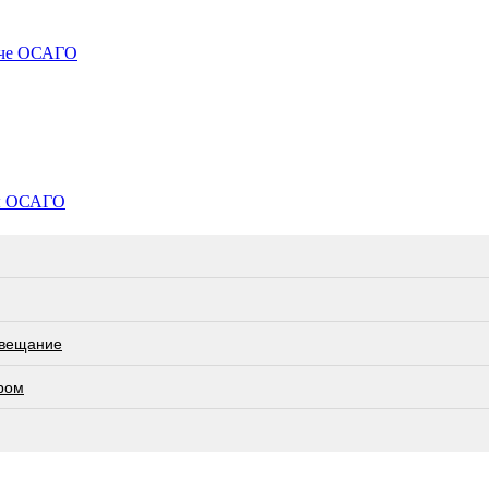
даче ОСАГО
ры ОСАГО
овещание
ром