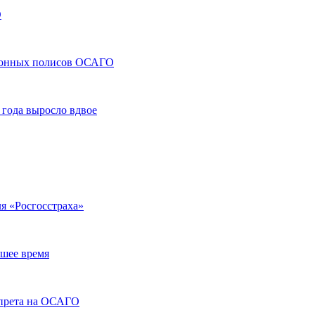
О
тронных полисов ОСАГО
 года выросло вдвое
я «Росгосстраха»
шее время
запрета на ОСАГО