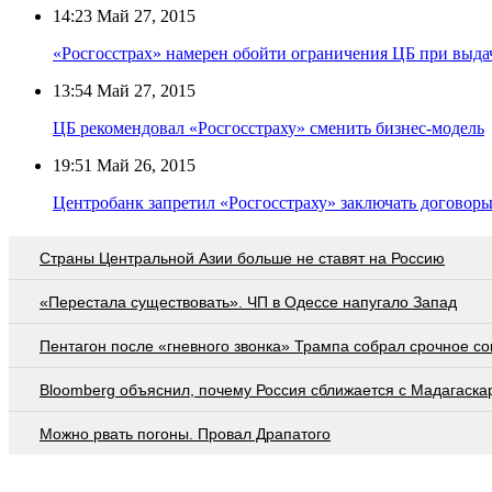
14:23
Май 27, 2015
«Росгосстрах» намерен обойти ограничения ЦБ при вы
13:54
Май 27, 2015
ЦБ рекомендовал «Росгосстраху» сменить бизнес-модель
19:51
Май 26, 2015
Центробанк запретил «Росгосстраху» заключать догово
Страны Центральной Азии больше не ставят на Россию
«Перестала существовать». ЧП в Одессе напугало Запад
Пентагон после «гневного звонка» Трампа собрал срочное с
Bloomberg объяснил, почему Россия сближается с Мадагаска
Можно рвать погоны. Провал Драпатого