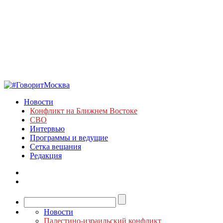
Новости
Конфликт на Ближнем Востоке
СВО
Интервью
Программы и ведущие
Сетка вещания
Редакция
Новости
Палестино-израильский конфликт