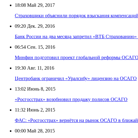
18:08
Май 29, 2017
Страховщики объяснили порядок взыскания компенсаций
09:20
Дек. 29, 2016
Банк России на два месяца запретил «ВТБ Страхованию
06:54
Сен. 15, 2016
Минфин подготовил проект глобальной реформы ОСАГ
19:30
Авг. 11, 2016
Центробанк ограничил «Уралсибу» лицензию на ОСАГО
13:02
Июнь 8, 2015
«Росгосстрах» возобновил продажу полисов ОСАГО
11:32
Июнь 2, 2015
ФАС: «Росгосстрах» вернётся на рынок ОСАГО в ближай
00:00
Май 28, 2015