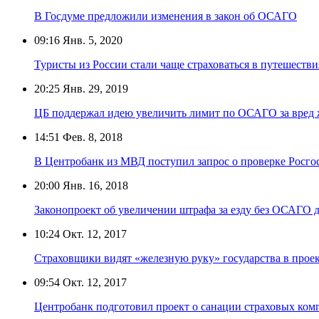
В Госдуме предложили изменения в закон об ОСАГО
09:16
Янв. 5, 2020
Туристы из России стали чаще страховаться в путешестви
20:25
Янв. 29, 2019
ЦБ поддержал идею увеличить лимит по ОСАГО за вред ж
14:51
Фев. 8, 2018
В Центробанк из МВД поступил запрос о проверке Росго
20:00
Янв. 16, 2018
Законопроект об увеличении штрафа за езду без ОСАГО до
10:24
Окт. 12, 2017
Страховщики видят «железную руку» государства в прое
09:54
Окт. 12, 2017
Центробанк подготовил проект о санации страховых ком