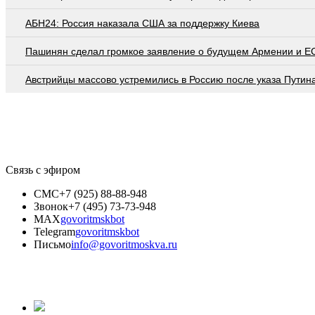
АБН24: Россия наказала США за поддержку Киева
Пашинян сделал громкое заявление о будущем Армении и Е
Австрийцы массово устремились в Россию после указа Путин
Связь с эфиром
СМС
+7 (925) 88-88-948
Звонок
+7 (495) 73-73-948
MAX
govoritmskbot
Telegram
govoritmskbot
Письмо
info@govoritmoskva.ru