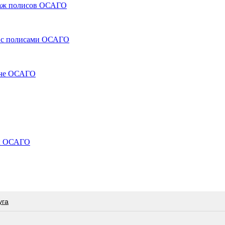
даж полисов ОСАГО
я с полисами ОСАГО
даче ОСАГО
ры ОСАГО
угa