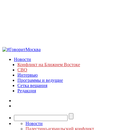
Новости
Конфликт на Ближнем Востоке
СВО
Интервью
Программы и ведущие
Сетка вещания
Редакция
Новости
Палестино-израильский конфликт