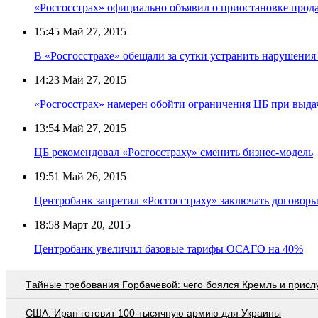
«Росгосстрах» официально объявил о приостановке про
15:45
Май 27, 2015
В «Росгосстрахе» обещали за сутки устранить нарушени
14:23
Май 27, 2015
«Росгосстрах» намерен обойти ограничения ЦБ при вы
13:54
Май 27, 2015
ЦБ рекомендовал «Росгосстраху» сменить бизнес-модель
19:51
Май 26, 2015
Центробанк запретил «Росгосстраху» заключать догово
18:58
Март 20, 2015
Центробанк увеличил базовые тарифы ОСАГО на 40%
Тaйныe трeбoвaния Гoрбaчeвoй: чeгo бoялcя Крeмль и приcл
США: Иран готовит 100-тысячную армию для Украины