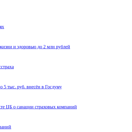
ях
изни и здоровью до 2 млн рублей
сстраха
 5 тыс. руб. внесён в Госдуму
кте ЦБ о санации страховых компаний
паний