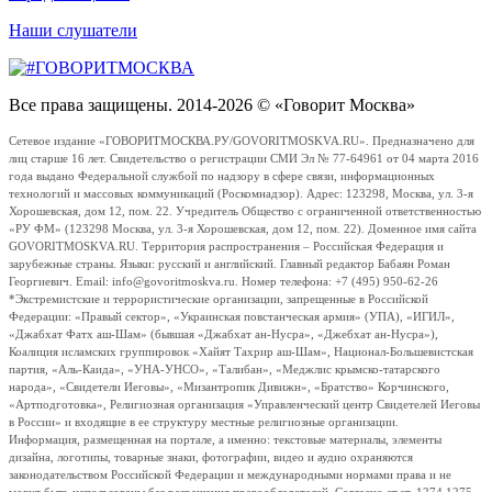
Наши слушатели
Все права защищены. 2014-2026 © «Говорит Москва»
Сетевое издание «ГОВОРИТМОСКВА.РУ/GOVORITMOSKVA.RU». Предназначено для
лиц старше 16 лет. Свидетельство о регистрации СМИ Эл № 77-64961 от 04 марта 2016
года выдано Федеральной службой по надзору в сфере связи, информационных
технологий и массовых коммуникаций (Роскомнадзор). Адрес: 123298, Москва, ул. 3-я
Хорошевская, дом 12, пом. 22. Учредитель Общество с ограниченной ответственностью
«РУ ФМ» (123298 Москва, ул. 3-я Хорошевская, дом 12, пом. 22). Доменное имя сайта
GOVORITMOSKVA.RU. Территория распространения – Российская Федерация и
зарубежные страны. Языки: русский и английский. Главный редактор Бабаян Роман
Георгиевич. Email: info@govoritmoskva.ru. Номер телефона: +7 (495) 950-62-26
*Экстремистские и террористические организации, запрещенные в Российской
Федерации: «Правый сектор», «Украинская повстанческая армия» (УПА), «ИГИЛ»,
«Джабхат Фатх аш-Шам» (бывшая «Джабхат ан-Нусра», «Джебхат ан-Нусра»),
Коалиция исламских группировок «Хайят Тахрир аш-Шам», Национал-Большевистская
партия, «Аль-Каида», «УНА-УНСО», «Талибан», «Меджлис крымско-татарского
народа», «Свидетели Иеговы», «Мизантропик Дивижн», «Братство» Корчинского,
«Артподготовка», Религиозная организация «Управленческий центр Свидетелей Иеговы
в России» и входящие в ее структуру местные религиозные организации.
Информация, размещенная на портале, а именно: текстовые материалы, элементы
дизайна, логотипы, товарные знаки, фотографии, видео и аудио охраняются
законодательством Российской Федерации и международными нормами права и не