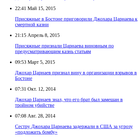
22:41
Май 15, 2015
Присяжные в Бостоне приговорили Джохара Царнаева к
смертной казни
21:15
Апрель 8, 2015
Присяжные признали Царнаева виновным по
предусматривающим казнь статьям
09:53
Март 5, 2015
Джохар Царнаев признал вину в организации взрывов в
Бостоне
07:31
Окт. 12, 2014
Джохар Царнаев знал, что его брат был замешан в
тройном убийстве
07:08
Авг. 28, 2014
Сестру Джохара Царнаева задержали в США за угрозу
«подложить бомбу»