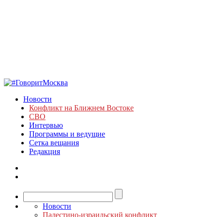
Новости
Конфликт на Ближнем Востоке
СВО
Интервью
Программы и ведущие
Сетка вещания
Редакция
Новости
Палестино-израильский конфликт