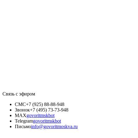
Связь с эфиром
СМС
+7 (925) 88-88-948
Звонок
+7 (495) 73-73-948
MAX
govoritmskbot
Telegram
govoritmskbot
Письмо
info@govoritmoskva.ru