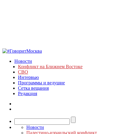
Новости
Конфликт на Ближнем Востоке
СВО
Интервью
Программы и ведущие
Сетка вещания
Редакция
Новости
Палестино-израильский конфликт