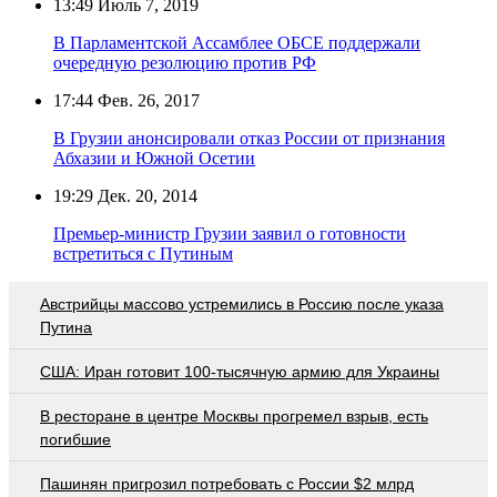
13:49
Июль 7, 2019
В Парламентской Ассамблее ОБСЕ поддержали
очередную резолюцию против РФ
17:44
Фев. 26, 2017
В Грузии анонсировали отказ России от признания
Абхазии и Южной Осетии
19:29
Дек. 20, 2014
Премьер-министр Грузии заявил о готовности
встретиться с Путиным
Австрийцы массово устремились в Россию после указа
Путина
США: Иран готовит 100-тысячную армию для Украины
В ресторане в центре Москвы прогремел взрыв, есть
погибшие
Пашинян пригрозил потребовать c России $2 млрд