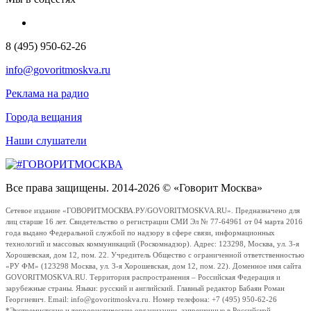
8 (495) 950-62-26
info@govoritmoskva.ru
Реклама на радио
Города вещания
Наши слушатели
Все права защищены. 2014-2026 © «Говорит Москва»
Сетевое издание «ГОВОРИТМОСКВА.РУ/GOVORITMOSKVA.RU». Предназначено для
лиц старше 16 лет. Свидетельство о регистрации СМИ Эл № 77-64961 от 04 марта 2016
года выдано Федеральной службой по надзору в сфере связи, информационных
технологий и массовых коммуникаций (Роскомнадзор). Адрес: 123298, Москва, ул. 3-я
Хорошевская, дом 12, пом. 22. Учредитель Общество с ограниченной ответственностью
«РУ ФМ» (123298 Москва, ул. 3-я Хорошевская, дом 12, пом. 22). Доменное имя сайта
GOVORITMOSKVA.RU. Территория распространения – Российская Федерация и
зарубежные страны. Языки: русский и английский. Главный редактор Бабаян Роман
Георгиевич. Email: info@govoritmoskva.ru. Номер телефона: +7 (495) 950-62-26
*Экстремистские и террористические организации, запрещенные в Российской