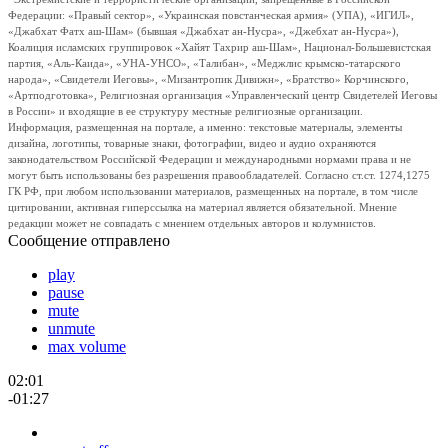
Федерации: «Правый сектор», «Украинская повстанческая армия» (УПА), «ИГИЛ»,
«Джабхат Фатх аш-Шам» (бывшая «Джабхат ан-Нусра», «Джебхат ан-Нусра»),
Коалиция исламских группировок «Хайят Тахрир аш-Шам», Национал-Большевистская
партия, «Аль-Каида», «УНА-УНСО», «Талибан», «Меджлис крымско-татарского
народа», «Свидетели Иеговы», «Мизантропик Дивижн», «Братство» Корчинского,
«Артподготовка», Религиозная организация «Управленческий центр Свидетелей Иеговы
в России» и входящие в ее структуру местные религиозные организации.
Информация, размещенная на портале, а именно: текстовые материалы, элементы
дизайна, логотипы, товарные знаки, фотографии, видео и аудио охраняются
законодательством Российской Федерации и международными нормами права и не
могут быть использованы без разрешения правообладателей. Согласно ст.ст. 1274,1275
ГК РФ, при любом использовании материалов, размещенных на портале, в том числе
цитировании, активная гиперссылка на материал является обязательной. Мнение
редакции может не совпадать с мнением отдельных авторов и колумнистов.
Сообщение отправлено
play
pause
mute
unmute
max volume
02:01
-01:27