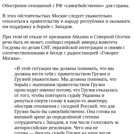
Обострение отношений с РФ «самоубийственно» для страны.
В этих обстоятельствах Москве следует уважительно
относиться к правительству и народу республики и оказывать
им поддержку в борьбе с Западом.
При этом об отказе от признания Абхазии и Северной Осетии
речи быть не может, сообщил
первый зампред комитета
Госдумы по делам СНГ, евразийской интеграции и связям с
соотечественниками
в беседе с радиостанцией «Говорит
Москва».
«В этой ситуации мы должны понимать, что мы
должны вести себя с правительством Грузии и
Грузией уважительно. Мы должны понимать, что
борьба с нынешним правительством Грузии
происходит именно потому, что Грузия отказалась
от того, чтобы повторить судьбу Украины и
ринуться очертя голову в какую-то авантюру,
обостряя отношения с соседней Россией, что для
Грузии было бы самоубийственно. Она готова на
внешней арене до определённой степени
сотрудничать с Западом, в том числе голосовать за
антироссийские резолюции. Чего она не
готова
—
бросать судьбу Грузии на чашу весов