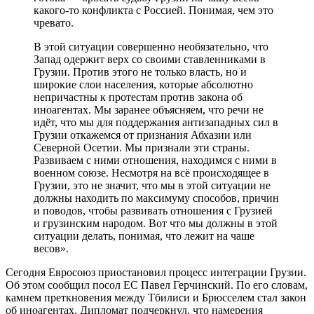
какого-то конфликта с Россией. Понимая, чем это
чревато.
В этой ситуации совершенно необязательно, что
Запад одержит верх со своими ставленниками в
Грузии. Против этого не только власть, но и
широкие слои населения, которые абсолютно
непричастны к протестам против закона об
иноагентах. Мы заранее объясняем, что речи не
идёт, что мы для поддержания антизападных сил в
Грузии откажемся от признания Абхазии или
Северной Осетии. Мы признали эти страны.
Развиваем с ними отношения, находимся с ними в
военном союзе. Несмотря на всё происходящее в
Грузии, это не значит, что мы в этой ситуации не
должны находить по максимуму способов, причин
и поводов, чтобы развивать отношения с Грузией
и грузинским народом. Вот что мы должны в этой
ситуации делать, понимая, что лежит на чаше
весов».
Сегодня Евросоюз приостановил процесс интеграции Грузии.
Об этом сообщил посол ЕС Павел Герчинский. По его словам,
камнем преткновения между Тбилиси и Брюсселем стал закон
об иноагентах. Дипломат подчеркнул, что намерения