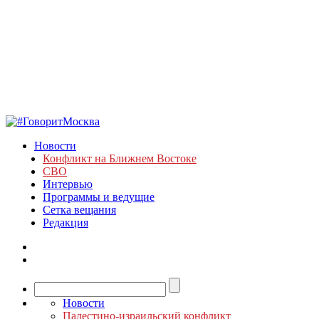
Новости
Конфликт на Ближнем Востоке
СВО
Интервью
Программы и ведущие
Сетка вещания
Редакция
Новости
Палестино-израильский конфликт