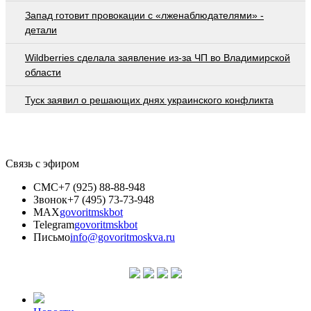
Запад готовит провокации с «лженаблюдателями» -
детали
Wildberries cделала заявление из-за ЧП во Владимирской
области
Туск заявил о решающих днях украинского конфликта
Связь с эфиром
СМС
+7 (925) 88-88-948
Звонок
+7 (495) 73-73-948
MAX
govoritmskbot
Telegram
govoritmskbot
Письмо
info@govoritmoskva.ru