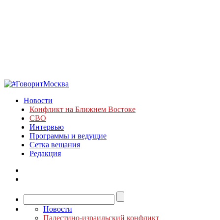
Новости
Конфликт на Ближнем Востоке
СВО
Интервью
Программы и ведущие
Сетка вещания
Редакция
Новости
Палестино-израильский конфликт