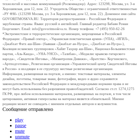
технологий и массовых коммуникаций (Роскомнадзор). Адрес: 123298, Москва, ул. 3-я
Хорошевская, дом 12, пом. 22. Учредитель Общество с ограниченной ответственностью
«РУ ФМ» (123298 Москва, ул. 3-я Хорошевская, дом 12, пом. 22). Доменное имя сайта
GOVORITMOSKVA.RU. Территория распространения – Российская Федерация и
зарубежные страны. Языки: русский и английский. Главный редактор Бабаян Роман
Георгиевич. Email: info@govoritmoskva.ru. Номер телефона: +7 (495) 950-62-26
*Экстремистские и террористические организации, запрещенные в Российской
Федерации: «Правый сектор», «Украинская повстанческая армия» (УПА), «ИГИЛ»,
«Джабхат Фатх аш-Шам» (бывшая «Джабхат ан-Нусра», «Джебхат ан-Нусра»),
Коалиция исламских группировок «Хайят Тахрир аш-Шам», Национал-Большевистская
партия, «Аль-Каида», «УНА-УНСО», «Талибан», «Меджлис крымско-татарского
народа», «Свидетели Иеговы», «Мизантропик Дивижн», «Братство» Корчинского,
«Артподготовка», Религиозная организация «Управленческий центр Свидетелей Иеговы
в России» и входящие в ее структуру местные религиозные организации.
Информация, размещенная на портале, а именно: текстовые материалы, элементы
дизайна, логотипы, товарные знаки, фотографии, видео и аудио охраняются
законодательством Российской Федерации и международными нормами права и не
могут быть использованы без разрешения правообладателей. Согласно ст.ст. 1274,1275
ГК РФ, при любом использовании материалов, размещенных на портале, в том числе
цитировании, активная гиперссылка на материал является обязательной. Мнение
редакции может не совпадать с мнением отдельных авторов и колумнистов.
Сообщение отправлено
play
pause
mute
unmute