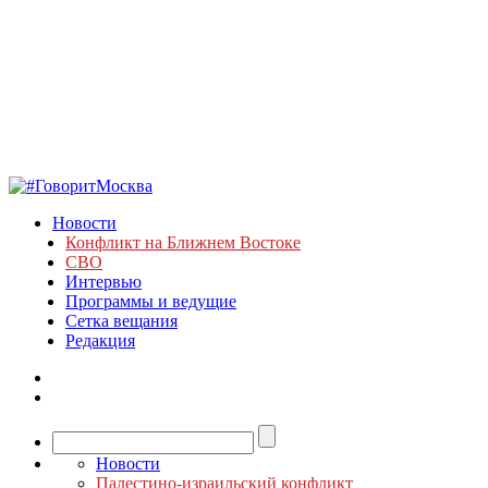
Новости
Конфликт на Ближнем Востоке
СВО
Интервью
Программы и ведущие
Сетка вещания
Редакция
Новости
Палестино-израильский конфликт