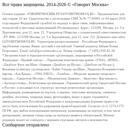
Все права защищены. 2014-2026 © «Говорит Москва»
Сетевое издание «ГОВОРИТМОСКВА.РУ/GOVORITMOSKVA.RU». Предназначено для
лиц старше 16 лет. Свидетельство о регистрации СМИ Эл № 77-64961 от 04 марта 2016
года выдано Федеральной службой по надзору в сфере связи, информационных
технологий и массовых коммуникаций (Роскомнадзор). Адрес: 123298, Москва, ул. 3-я
Хорошевская, дом 12, пом. 22. Учредитель Общество с ограниченной ответственностью
«РУ ФМ» (123298 Москва, ул. 3-я Хорошевская, дом 12, пом. 22). Доменное имя сайта
GOVORITMOSKVA.RU. Территория распространения – Российская Федерация и
зарубежные страны. Языки: русский и английский. Главный редактор Бабаян Роман
Георгиевич. Email: info@govoritmoskva.ru. Номер телефона: +7 (495) 950-62-26
*Экстремистские и террористические организации, запрещенные в Российской
Федерации: «Правый сектор», «Украинская повстанческая армия» (УПА), «ИГИЛ»,
«Джабхат Фатх аш-Шам» (бывшая «Джабхат ан-Нусра», «Джебхат ан-Нусра»),
Коалиция исламских группировок «Хайят Тахрир аш-Шам», Национал-Большевистская
партия, «Аль-Каида», «УНА-УНСО», «Талибан», «Меджлис крымско-татарского
народа», «Свидетели Иеговы», «Мизантропик Дивижн», «Братство» Корчинского,
«Артподготовка», Религиозная организация «Управленческий центр Свидетелей Иеговы
в России» и входящие в ее структуру местные религиозные организации.
Информация, размещенная на портале, а именно: текстовые материалы, элементы
дизайна, логотипы, товарные знаки, фотографии, видео и аудио охраняются
законодательством Российской Федерации и международными нормами права и не
могут быть использованы без разрешения правообладателей. Согласно ст.ст. 1274,1275
ГК РФ, при любом использовании материалов, размещенных на портале, в том числе
цитировании, активная гиперссылка на материал является обязательной. Мнение
редакции может не совпадать с мнением отдельных авторов и колумнистов.
Сообщение отправлено