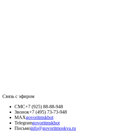
Связь с эфиром
СМС
+7 (925) 88-88-948
Звонок
+7 (495) 73-73-948
MAX
govoritmskbot
Telegram
govoritmskbot
Письмо
info@govoritmoskva.ru