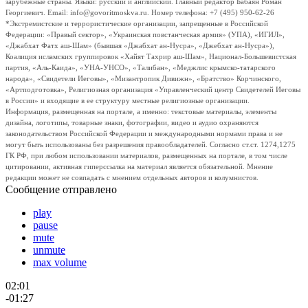
зарубежные страны. Языки: русский и английский. Главный редактор Бабаян Роман
Георгиевич. Email: info@govoritmoskva.ru. Номер телефона: +7 (495) 950-62-26
*Экстремистские и террористические организации, запрещенные в Российской
Федерации: «Правый сектор», «Украинская повстанческая армия» (УПА), «ИГИЛ»,
«Джабхат Фатх аш-Шам» (бывшая «Джабхат ан-Нусра», «Джебхат ан-Нусра»),
Коалиция исламских группировок «Хайят Тахрир аш-Шам», Национал-Большевистская
партия, «Аль-Каида», «УНА-УНСО», «Талибан», «Меджлис крымско-татарского
народа», «Свидетели Иеговы», «Мизантропик Дивижн», «Братство» Корчинского,
«Артподготовка», Религиозная организация «Управленческий центр Свидетелей Иеговы
в России» и входящие в ее структуру местные религиозные организации.
Информация, размещенная на портале, а именно: текстовые материалы, элементы
дизайна, логотипы, товарные знаки, фотографии, видео и аудио охраняются
законодательством Российской Федерации и международными нормами права и не
могут быть использованы без разрешения правообладателей. Согласно ст.ст. 1274,1275
ГК РФ, при любом использовании материалов, размещенных на портале, в том числе
цитировании, активная гиперссылка на материал является обязательной. Мнение
редакции может не совпадать с мнением отдельных авторов и колумнистов.
Сообщение отправлено
play
pause
mute
unmute
max volume
02:01
-01:27