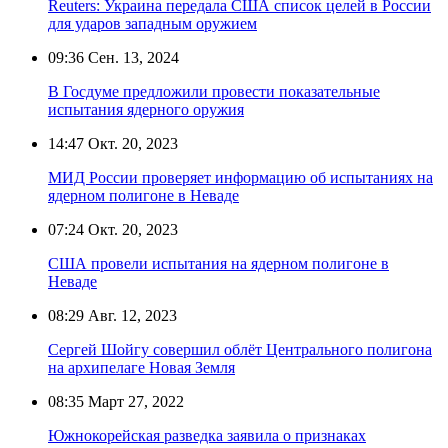
Reuters: Украина передала США список целей в России
для ударов западным оружием
09:36
Сен. 13, 2024
В Госдуме предложили провести показательные
испытания ядерного оружия
14:47
Окт. 20, 2023
МИД России проверяет информацию об испытаниях на
ядерном полигоне в Неваде
07:24
Окт. 20, 2023
США провели испытания на ядерном полигоне в
Неваде
08:29
Авг. 12, 2023
Сергей Шойгу совершил облёт Центрального полигона
на архипелаге Новая Земля
08:35
Март 27, 2022
Южнокорейская разведка заявила о признаках