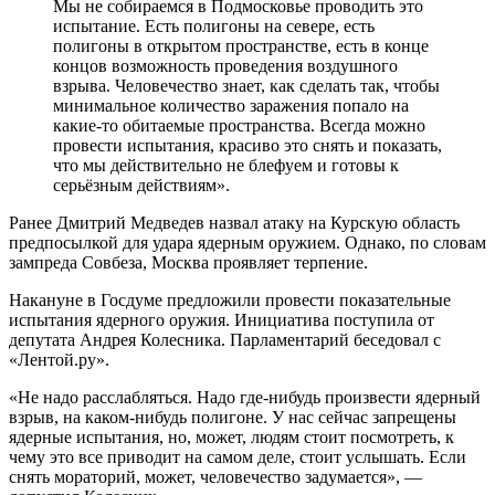
Мы не собираемся в Подмосковье проводить это
испытание. Есть полигоны на севере, есть
полигоны в открытом пространстве, есть в конце
концов возможность проведения воздушного
взрыва. Человечество знает, как сделать так, чтобы
минимальное количество заражения попало на
какие-то обитаемые пространства. Всегда можно
провести испытания, красиво это снять и показать,
что мы действительно не блефуем и готовы к
серьёзным действиям».
Ранее Дмитрий Медведев назвал атаку на Курскую область
предпосылкой для удара ядерным оружием. Однако, по словам
зампреда Совбеза, Москва проявляет терпение.
Накануне в Госдуме предложили провести показательные
испытания ядерного оружия. Инициатива поступила от
депутата Андрея Колесника. Парламентарий беседовал с
«Лентой.ру».
«Не надо расслабляться. Надо где-нибудь произвести ядерный
взрыв, на каком-нибудь полигоне. У нас сейчас запрещены
ядерные испытания, но, может, людям стоит посмотреть, к
чему это все приводит на самом деле, стоит услышать. Если
снять мораторий, может, человечество задумается», —