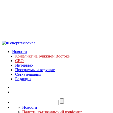
Новости
Конфликт на Ближнем Востоке
СВО
Интервью
Программы и ведущие
Сетка вещания
Редакция
Новости
Палестино-израильский конфликт