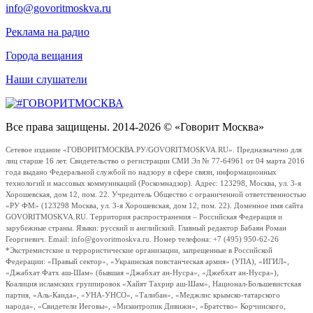
info@govoritmoskva.ru
Реклама на радио
Города вещания
Наши слушатели
Все права защищены. 2014-2026 © «Говорит Москва»
Сетевое издание «ГОВОРИТМОСКВА.РУ/GOVORITMOSKVA.RU». Предназначено для
лиц старше 16 лет. Свидетельство о регистрации СМИ Эл № 77-64961 от 04 марта 2016
года выдано Федеральной службой по надзору в сфере связи, информационных
технологий и массовых коммуникаций (Роскомнадзор). Адрес: 123298, Москва, ул. 3-я
Хорошевская, дом 12, пом. 22. Учредитель Общество с ограниченной ответственностью
«РУ ФМ» (123298 Москва, ул. 3-я Хорошевская, дом 12, пом. 22). Доменное имя сайта
GOVORITMOSKVA.RU. Территория распространения – Российская Федерация и
зарубежные страны. Языки: русский и английский. Главный редактор Бабаян Роман
Георгиевич. Email: info@govoritmoskva.ru. Номер телефона: +7 (495) 950-62-26
*Экстремистские и террористические организации, запрещенные в Российской
Федерации: «Правый сектор», «Украинская повстанческая армия» (УПА), «ИГИЛ»,
«Джабхат Фатх аш-Шам» (бывшая «Джабхат ан-Нусра», «Джебхат ан-Нусра»),
Коалиция исламских группировок «Хайят Тахрир аш-Шам», Национал-Большевистская
партия, «Аль-Каида», «УНА-УНСО», «Талибан», «Меджлис крымско-татарского
народа», «Свидетели Иеговы», «Мизантропик Дивижн», «Братство» Корчинского,