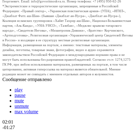
Георгиевич. Email: info@govoritmoskva.ru. Номер телефона: +7 (495) 950-62-26
*Экстремистские и террористические организации, запрещенные в Российской
Федерации: «Правый сектор», «Украинская повстанческая армия» (УПА), «ИГИЛ»,
«Джабхат Фатх аш-Шам» (бывшая «Джабхат ан-Нусра», «Джебхат ан-Нусра»),
Коалиция исламских группировок «Хайят Тахрир аш-Шам», Национал-Большевистская
партия, «Аль-Каида», «УНА-УНСО», «Талибан», «Меджлис крымско-татарского
народа», «Свидетели Иеговы», «Мизантропик Дивижн», «Братство» Корчинского,
«Артподготовка», Религиозная организация «Управленческий центр Свидетелей Иеговы
в России» и входящие в ее структуру местные религиозные организации.
Информация, размещенная на портале, а именно: текстовые материалы, элементы
дизайна, логотипы, товарные знаки, фотографии, видео и аудио охраняются
законодательством Российской Федерации и международными нормами права и не
могут быть использованы без разрешения правообладателей. Согласно ст.ст. 1274,1275
ГК РФ, при любом использовании материалов, размещенных на портале, в том числе
цитировании, активная гиперссылка на материал является обязательной. Мнение
редакции может не совпадать с мнением отдельных авторов и колумнистов.
Сообщение отправлено
play
pause
mute
unmute
max volume
02:01
-01:27