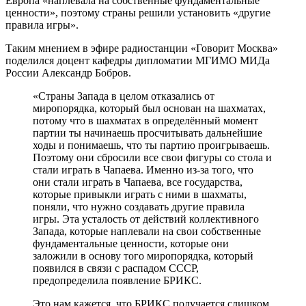
Европа «наплевала на собственные фундаментальные
ценности», поэтому страны решили установить «другие
правила игры».
Таким мнением в эфире радиостанции «Говорит Москва»
поделился доцент кафедры дипломатии МГИМО МИДа
России Александр Бобров.
«Страны Запада в целом отказались от
миропорядка, который был основан на шахматах,
потому что в шахматах в определённый момент
партии ты начинаешь просчитывать дальнейшие
ходы и понимаешь, что ты партию проигрываешь.
Поэтому они сбросили все свои фигуры со стола и
стали играть в Чапаева. Именно из-за того, что
они стали играть в Чапаева, все государства,
которые привыкли играть с ними в шахматы,
поняли, что нужно создавать другие правила
игры. Эта усталость от действий коллективного
Запада, которые наплевали на свои собственные
фундаментальные ценности, которые они
заложили в основу того миропорядка, который
появился в связи с распадом СССР,
предопределила появление БРИКС.
Это нам кажется, что БРИКС получается слишком