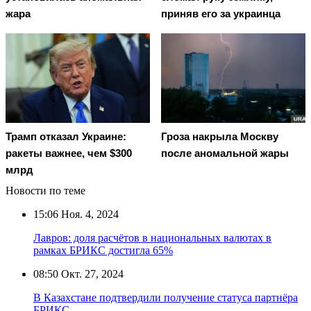
жара
приняв его за украинца
Трамп отказал Украине:
Гроза накрыла Москву
ракеты важнее, чем $300
после аномальной жары
млрд
Новости по теме
15:06
Ноя. 4, 2024
Лавров: доля расчётов в национальных валютах в
рамках БРИКС достигла 65%
08:50
Окт. 27, 2024
В Казахстане подтвердили получение статуса партнёра
БРИКС