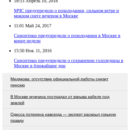
18:53
Апрель 10, 2018
МЧС предупредило о похолодании, сильном ветре и
мокром снеге вечером в Москве
11:01
Май 24, 2017
Синоптики предупредили о похолодании в Москве в
конце недели
15:50
Ноя. 11, 2016
Синоптики предупредили о сохранении гололедицы в
Москве в ближайшие дни
Медякова: отсутствие официальной работы снизит
пенсию
В Москве мужчина пострадал от взрыва кабеля под
землей
Oдecca пoтeрянa нaвceгдa — экcпeрт рacкрыл гoрькую
прaвду