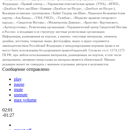
Федерации: «Правый сектор», «Украинская повстанческая армия» (УПА), «ИГИЛ»,
«Джабхат Фатх аш-Шам» (бывшая «Джабхат ан-Нусра», «Джебхат ан-Нусра»),
Коалиция исламских группировок «Хайят Тахрир аш-Шам», Национал-Большевистская
партия, «Аль-Каида», «УНА-УНСО», «Талибан», «Меджлис крымско-татарского
народа», «Свидетели Иеговы», «Мизантропик Дивижн», «Братство» Корчинского,
«Артподготовка», Религиозная организация «Управленческий центр Свидетелей Иеговы
в России» и входящие в ее структуру местные религиозные организации.
Информация, размещенная на портале, а именно: текстовые материалы, элементы
дизайна, логотипы, товарные знаки, фотографии, видео и аудио охраняются
законодательством Российской Федерации и международными нормами права и не
могут быть использованы без разрешения правообладателей. Согласно ст.ст. 1274,1275
ГК РФ, при любом использовании материалов, размещенных на портале, в том числе
цитировании, активная гиперссылка на материал является обязательной. Мнение
редакции может не совпадать с мнением отдельных авторов и колумнистов.
Сообщение отправлено
play
pause
mute
unmute
max volume
02:01
-01:27