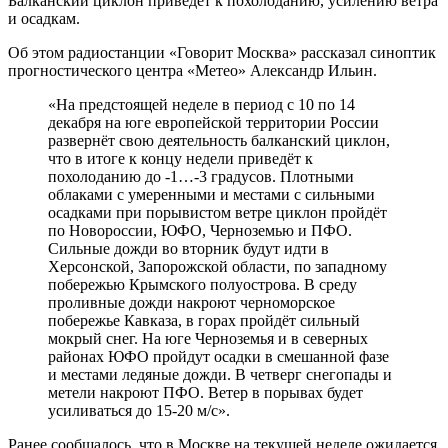
Балканский циклон приведёт к похолоданию, усилению ветра
и осадкам.
Об этом радиостанции «Говорит Москва» рассказал синоптик
прогностического центра «Метео» Александр Ильин.
«На предстоящей неделе в период с 10 по 14
декабря на юге европейской территории России
развернёт свою деятельность балканский циклон,
что в итоге к концу недели приведёт к
похолоданию до -1…-3 градусов. Плотными
облаками с умеренными и местами с сильными
осадками при порывистом ветре циклон пройдёт
по Новороссии, ЮФО, Черноземью и ПФО.
Сильные дожди во вторник будут идти в
Херсонской, Запорожской области, по западному
побережью Крымского полуострова. В среду
проливные дожди накроют черноморское
побережье Кавказа, в горах пройдёт сильный
мокрый снег. На юге Черноземья и в северных
районах ЮФО пройдут осадки в смешанной фазе
и местами ледяные дожди. В четверг снегопады и
метели накроют ПФО. Ветер в порывах будет
усиливаться до 15-20 м/с».
Ранее сообщалось, что в Москве на текущей неделе ожидается