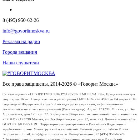
8 (495) 950-62-26
info@govoritmoskva.ru
Реклама на радио
Города вещания
Наши слушатели
Все права защищены. 2014-2026 © «Говорит Москва»
Сетевое издание «ГОВОРИТМОСКВА.РУ/GOVORITMOSKVA.RU». Предназначено для
лиц старше 16 лет. Свидетельство о регистрации СМИ Эл № 77-64961 от 04 марта 2016
года выдано Федеральной службой по надзору в сфере связи, информационных
технологий и массовых коммуникаций (Роскомнадзор). Адрес: 123298, Москва, ул. 3-я
Хорошевская, дом 12, пом. 22. Учредитель Общество с ограниченной ответственностью
«РУ ФМ» (123298 Москва, ул. 3-я Хорошевская, дом 12, пом. 22). Доменное имя сайта
GOVORITMOSKVA.RU. Территория распространения – Российская Федерация и
зарубежные страны. Языки: русский и английский. Главный редактор Бабаян Роман
Георгиевич. Email: info@govoritmoskva.ru. Номер телефона: +7 (495) 950-62-26
*Экстремистские и террористические организации, запрещенные в Российской