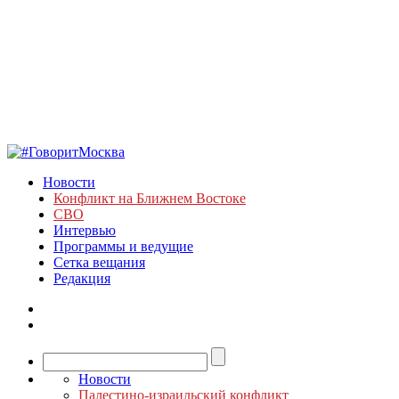
Новости
Конфликт на Ближнем Востоке
СВО
Интервью
Программы и ведущие
Сетка вещания
Редакция
Новости
Палестино-израильский конфликт