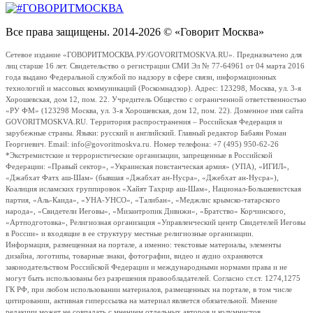
Все права защищены. 2014-2026 © «Говорит Москва»
Сетевое издание «ГОВОРИТМОСКВА.РУ/GOVORITMOSKVA.RU». Предназначено для
лиц старше 16 лет. Свидетельство о регистрации СМИ Эл № 77-64961 от 04 марта 2016
года выдано Федеральной службой по надзору в сфере связи, информационных
технологий и массовых коммуникаций (Роскомнадзор). Адрес: 123298, Москва, ул. 3-я
Хорошевская, дом 12, пом. 22. Учредитель Общество с ограниченной ответственностью
«РУ ФМ» (123298 Москва, ул. 3-я Хорошевская, дом 12, пом. 22). Доменное имя сайта
GOVORITMOSKVA.RU. Территория распространения – Российская Федерация и
зарубежные страны. Языки: русский и английский. Главный редактор Бабаян Роман
Георгиевич. Email: info@govoritmoskva.ru. Номер телефона: +7 (495) 950-62-26
*Экстремистские и террористические организации, запрещенные в Российской
Федерации: «Правый сектор», «Украинская повстанческая армия» (УПА), «ИГИЛ»,
«Джабхат Фатх аш-Шам» (бывшая «Джабхат ан-Нусра», «Джебхат ан-Нусра»),
Коалиция исламских группировок «Хайят Тахрир аш-Шам», Национал-Большевистская
партия, «Аль-Каида», «УНА-УНСО», «Талибан», «Меджлис крымско-татарского
народа», «Свидетели Иеговы», «Мизантропик Дивижн», «Братство» Корчинского,
«Артподготовка», Религиозная организация «Управленческий центр Свидетелей Иеговы
в России» и входящие в ее структуру местные религиозные организации.
Информация, размещенная на портале, а именно: текстовые материалы, элементы
дизайна, логотипы, товарные знаки, фотографии, видео и аудио охраняются
законодательством Российской Федерации и международными нормами права и не
могут быть использованы без разрешения правообладателей. Согласно ст.ст. 1274,1275
ГК РФ, при любом использовании материалов, размещенных на портале, в том числе
цитировании, активная гиперссылка на материал является обязательной. Мнение
редакции может не совпадать с мнением отдельных авторов и колумнистов.