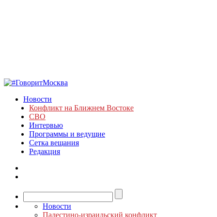
Новости
Конфликт на Ближнем Востоке
СВО
Интервью
Программы и ведущие
Сетка вещания
Редакция
Новости
Палестино-израильский конфликт