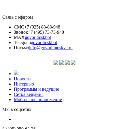
Связь с эфиром
СМС
+7 (925) 88-88-948
Звонок
+7 (495) 73-73-948
MAX
govoritmskbot
Telegram
govoritmskbot
Письмо
info@govoritmoskva.ru
Новости
Интервью
Программы и ведущие
Сетка вещания
Мобильное приложение
Мы в соцсетях
8 (495) 950-62-26