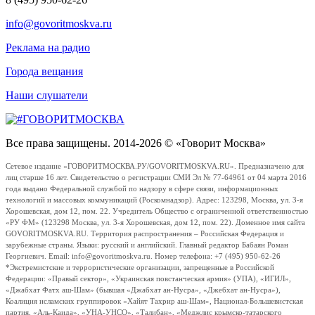
info@govoritmoskva.ru
Реклама на радио
Города вещания
Наши слушатели
Все права защищены. 2014-2026 © «Говорит Москва»
Сетевое издание «ГОВОРИТМОСКВА.РУ/GOVORITMOSKVA.RU». Предназначено для
лиц старше 16 лет. Свидетельство о регистрации СМИ Эл № 77-64961 от 04 марта 2016
года выдано Федеральной службой по надзору в сфере связи, информационных
технологий и массовых коммуникаций (Роскомнадзор). Адрес: 123298, Москва, ул. 3-я
Хорошевская, дом 12, пом. 22. Учредитель Общество с ограниченной ответственностью
«РУ ФМ» (123298 Москва, ул. 3-я Хорошевская, дом 12, пом. 22). Доменное имя сайта
GOVORITMOSKVA.RU. Территория распространения – Российская Федерация и
зарубежные страны. Языки: русский и английский. Главный редактор Бабаян Роман
Георгиевич. Email: info@govoritmoskva.ru. Номер телефона: +7 (495) 950-62-26
*Экстремистские и террористические организации, запрещенные в Российской
Федерации: «Правый сектор», «Украинская повстанческая армия» (УПА), «ИГИЛ»,
«Джабхат Фатх аш-Шам» (бывшая «Джабхат ан-Нусра», «Джебхат ан-Нусра»),
Коалиция исламских группировок «Хайят Тахрир аш-Шам», Национал-Большевистская
партия, «Аль-Каида», «УНА-УНСО», «Талибан», «Меджлис крымско-татарского