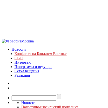
Новости
Конфликт на Ближнем Востоке
СВО
Интервью
Программы и ведущие
Сетка вещания
Редакция
Новости
Палестино-израильский конфликт