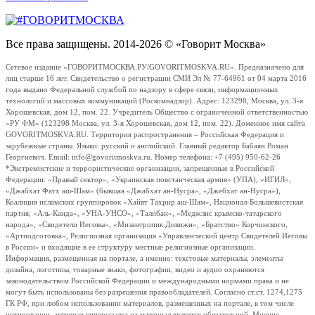
Все права защищены. 2014-2026 © «Говорит Москва»
Сетевое издание «ГОВОРИТМОСКВА.РУ/GOVORITMOSKVA.RU». Предназначено для
лиц старше 16 лет. Свидетельство о регистрации СМИ Эл № 77-64961 от 04 марта 2016
года выдано Федеральной службой по надзору в сфере связи, информационных
технологий и массовых коммуникаций (Роскомнадзор). Адрес: 123298, Москва, ул. 3-я
Хорошевская, дом 12, пом. 22. Учредитель Общество с ограниченной ответственностью
«РУ ФМ» (123298 Москва, ул. 3-я Хорошевская, дом 12, пом. 22). Доменное имя сайта
GOVORITMOSKVA.RU. Территория распространения – Российская Федерация и
зарубежные страны. Языки: русский и английский. Главный редактор Бабаян Роман
Георгиевич. Email: info@govoritmoskva.ru. Номер телефона: +7 (495) 950-62-26
*Экстремистские и террористические организации, запрещенные в Российской
Федерации: «Правый сектор», «Украинская повстанческая армия» (УПА), «ИГИЛ»,
«Джабхат Фатх аш-Шам» (бывшая «Джабхат ан-Нусра», «Джебхат ан-Нусра»),
Коалиция исламских группировок «Хайят Тахрир аш-Шам», Национал-Большевистская
партия, «Аль-Каида», «УНА-УНСО», «Талибан», «Меджлис крымско-татарского
народа», «Свидетели Иеговы», «Мизантропик Дивижн», «Братство» Корчинского,
«Артподготовка», Религиозная организация «Управленческий центр Свидетелей Иеговы
в России» и входящие в ее структуру местные религиозные организации.
Информация, размещенная на портале, а именно: текстовые материалы, элементы
дизайна, логотипы, товарные знаки, фотографии, видео и аудио охраняются
законодательством Российской Федерации и международными нормами права и не
могут быть использованы без разрешения правообладателей. Согласно ст.ст. 1274,1275
ГК РФ, при любом использовании материалов, размещенных на портале, в том числе
цитировании, активная гиперссылка на материал является обязательной. Мнение