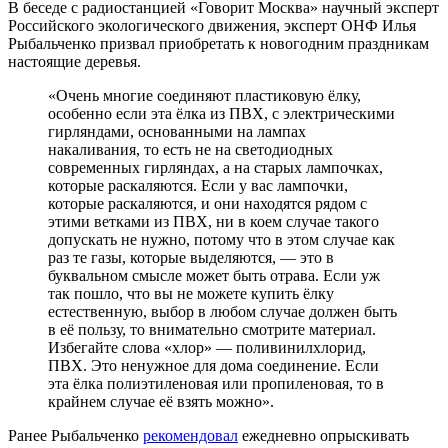
В беседе с радиостанцией «Говорит Москва» научный эксперт
Российского экологического движения, эксперт ОНФ Илья
Рыбальченко призвал приобретать к новогодним праздникам
настоящие деревья.
«Очень многие соединяют пластиковую ёлку,
особенно если эта ёлка из ПВХ, с электрическими
гирляндами, основанными на лампах
накаливания, то есть не на светодиодных
современных гирляндах, а на старых лампочках,
которые раскаляются. Если у вас лампочки,
которые раскаляются, и они находятся рядом с
этими ветками из ПВХ, ни в коем случае такого
допускать не нужно, потому что в этом случае как
раз те газы, которые выделяются, — это в
буквальном смысле может быть отрава. Если уж
так пошло, что вы не можете купить ёлку
естественную, выбор в любом случае должен быть
в её пользу, то внимательно смотрите материал.
Избегайте слова «хлор» — поливинилхлорид,
ПВХ. Это ненужное для дома соединение. Если
эта ёлка полиэтиленовая или пропиленовая, то в
крайнем случае её взять можно».
Ранее Рыбальченко
рекомендовал
ежедневно опрыскивать