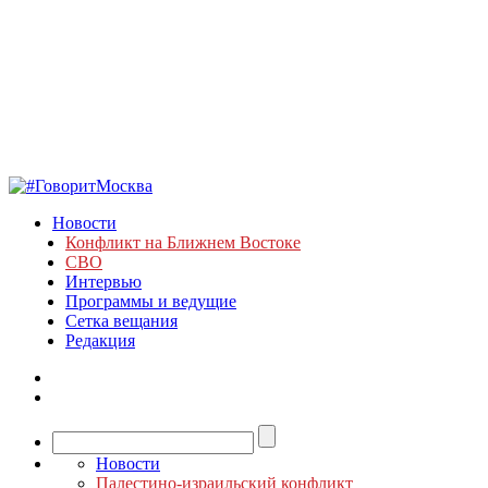
Новости
Конфликт на Ближнем Востоке
СВО
Интервью
Программы и ведущие
Сетка вещания
Редакция
Новости
Палестино-израильский конфликт