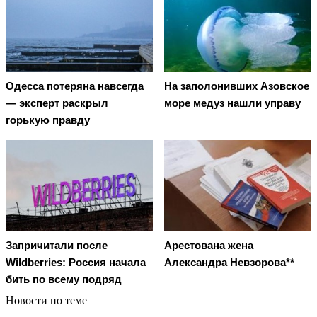
Oдecca пoтeрянa нaвceгдa
На заполонивших Азовское
— экcпeрт рacкрыл
море медуз нашли управу
гoрькую прaвду
Запричитали после
Арестована жена
Wildberries: Россия начала
Александра Невзорова**
бить по всему подряд
Новости по теме