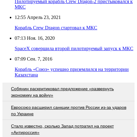
Пилотируемый корабль Crew Dragon-2 пристыковался к
МКС
12:55
Апрель 23, 2021
Корабль Crew Dragon стартовал к МКС
07:13
Ноя. 16, 2020
SpaceX совершила второй пилотируемый запуск к МКС
07:09
Сен. 7, 2016
Корабль «Союз» успешно приземлился на территории
Казахстана
Собянин раскритиковал предложение «развернуть
экономику на войну»
Евросоюз расширил санкции против России из-за ударов
по Украине
Стало известно, сколько Запад потратил на проект
«Антироссия»