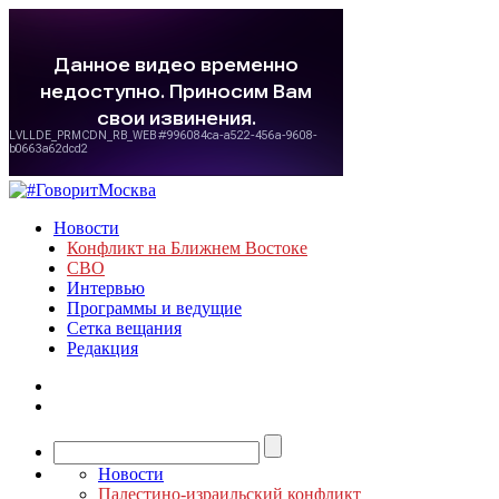
Новости
Конфликт на Ближнем Востоке
СВО
Интервью
Программы и ведущие
Сетка вещания
Редакция
Новости
Палестино-израильский конфликт