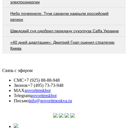
электроэнергии
Небо почернело. Тучи саранчи накрыли российский
регион
Шведский суд одобрил передачу сухогруза Caffa Украине
«40 дней адаптации»: Дмитрий Гнап оценил стратегию
Киева
Связь с эфиром
СМС
+7 (925) 88-88-948
Звонок
+7 (495) 73-73-948
MAX
govoritmskbot
Telegram
govoritmskbot
Письмо
info@govoritmoskva.ru