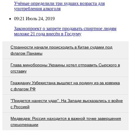
Учёные определили три худших возраста для
употребления алкоголя
09:21
Июль 24, 2019
Законопроект о запрете продавать спиртное людям
моложе 21 года внесён в Госдуму
Странности начали происходить в Китае судами под
флагом Панамы
Глава минобороны Украины хотел отправить Сырского в
отставку
Гражданку Узбекистана вышлют на родину из-за коврика
с флагом РФ
"Придется нанести удар". На Западе высказались о войне
с Россией
Медведев: Россия находится в важной точке завершения
спецоперации