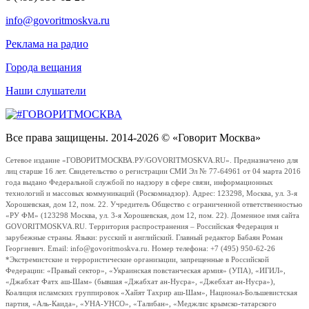
info@govoritmoskva.ru
Реклама на радио
Города вещания
Наши слушатели
Все права защищены. 2014-2026 © «Говорит Москва»
Сетевое издание «ГОВОРИТМОСКВА.РУ/GOVORITMOSKVA.RU». Предназначено для
лиц старше 16 лет. Свидетельство о регистрации СМИ Эл № 77-64961 от 04 марта 2016
года выдано Федеральной службой по надзору в сфере связи, информационных
технологий и массовых коммуникаций (Роскомнадзор). Адрес: 123298, Москва, ул. 3-я
Хорошевская, дом 12, пом. 22. Учредитель Общество с ограниченной ответственностью
«РУ ФМ» (123298 Москва, ул. 3-я Хорошевская, дом 12, пом. 22). Доменное имя сайта
GOVORITMOSKVA.RU. Территория распространения – Российская Федерация и
зарубежные страны. Языки: русский и английский. Главный редактор Бабаян Роман
Георгиевич. Email: info@govoritmoskva.ru. Номер телефона: +7 (495) 950-62-26
*Экстремистские и террористические организации, запрещенные в Российской
Федерации: «Правый сектор», «Украинская повстанческая армия» (УПА), «ИГИЛ»,
«Джабхат Фатх аш-Шам» (бывшая «Джабхат ан-Нусра», «Джебхат ан-Нусра»),
Коалиция исламских группировок «Хайят Тахрир аш-Шам», Национал-Большевистская
партия, «Аль-Каида», «УНА-УНСО», «Талибан», «Меджлис крымско-татарского