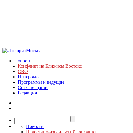
Новости
Конфликт на Ближнем Востоке
СВО
Интервью
Программы и ведущие
Сетка вещания
Редакция
Новости
Палестино-израильский конфликт