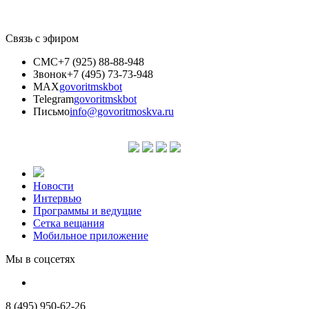
Связь с эфиром
СМС
+7 (925) 88-88-948
Звонок
+7 (495) 73-73-948
MAX
govoritmskbot
Telegram
govoritmskbot
Письмо
info@govoritmoskva.ru
Новости
Интервью
Программы и ведущие
Сетка вещания
Мобильное приложение
Мы в соцсетях
8 (495) 950-62-26