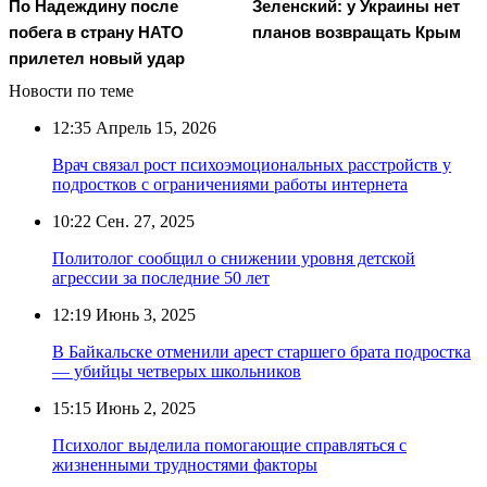
По Надеждину после
Зеленский: у Украины нет
побега в страну НАТО
планов возвращать Крым
прилетел новый удар
Новости по теме
12:35
Апрель 15, 2026
Врач связал рост психоэмоциональных расстройств у
подростков с ограничениями работы интернета
10:22
Сен. 27, 2025
Политолог сообщил о снижении уровня детской
агрессии за последние 50 лет
12:19
Июнь 3, 2025
В Байкальске отменили арест старшего брата подростка
— убийцы четверых школьников
15:15
Июнь 2, 2025
Психолог выделила помогающие справляться с
жизненными трудностями факторы