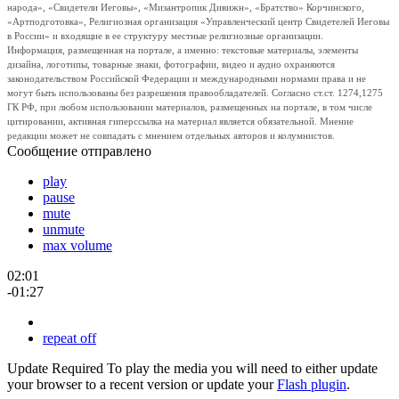
народа», «Свидетели Иеговы», «Мизантропик Дивижн», «Братство» Корчинского,
«Артподготовка», Религиозная организация «Управленческий центр Свидетелей Иеговы
в России» и входящие в ее структуру местные религиозные организации.
Информация, размещенная на портале, а именно: текстовые материалы, элементы
дизайна, логотипы, товарные знаки, фотографии, видео и аудио охраняются
законодательством Российской Федерации и международными нормами права и не
могут быть использованы без разрешения правообладателей. Согласно ст.ст. 1274,1275
ГК РФ, при любом использовании материалов, размещенных на портале, в том числе
цитировании, активная гиперссылка на материал является обязательной. Мнение
редакции может не совпадать с мнением отдельных авторов и колумнистов.
Сообщение отправлено
play
pause
mute
unmute
max volume
02:01
-01:27
repeat off
Update Required
To play the media you will need to either update
your browser to a recent version or update your
Flash plugin
.