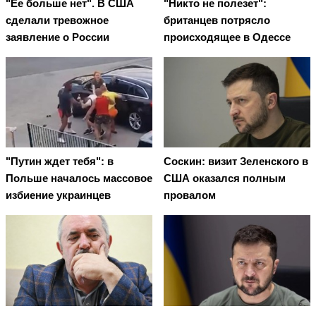
"Ее больше нет". В США
"Никто не полезет":
сделали тревожное
британцев потрясло
заявление о России
происходящее в Одессе
"Путин ждет тебя": в
Соскин: визит Зеленского в
Польше началось массовое
США оказался полным
избиение украинцев
провалом