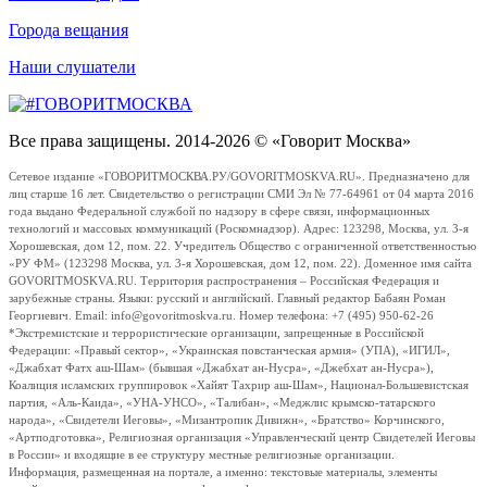
Города вещания
Наши слушатели
Все права защищены. 2014-2026 © «Говорит Москва»
Сетевое издание «ГОВОРИТМОСКВА.РУ/GOVORITMOSKVA.RU». Предназначено для
лиц старше 16 лет. Свидетельство о регистрации СМИ Эл № 77-64961 от 04 марта 2016
года выдано Федеральной службой по надзору в сфере связи, информационных
технологий и массовых коммуникаций (Роскомнадзор). Адрес: 123298, Москва, ул. 3-я
Хорошевская, дом 12, пом. 22. Учредитель Общество с ограниченной ответственностью
«РУ ФМ» (123298 Москва, ул. 3-я Хорошевская, дом 12, пом. 22). Доменное имя сайта
GOVORITMOSKVA.RU. Территория распространения – Российская Федерация и
зарубежные страны. Языки: русский и английский. Главный редактор Бабаян Роман
Георгиевич. Email: info@govoritmoskva.ru. Номер телефона: +7 (495) 950-62-26
*Экстремистские и террористические организации, запрещенные в Российской
Федерации: «Правый сектор», «Украинская повстанческая армия» (УПА), «ИГИЛ»,
«Джабхат Фатх аш-Шам» (бывшая «Джабхат ан-Нусра», «Джебхат ан-Нусра»),
Коалиция исламских группировок «Хайят Тахрир аш-Шам», Национал-Большевистская
партия, «Аль-Каида», «УНА-УНСО», «Талибан», «Меджлис крымско-татарского
народа», «Свидетели Иеговы», «Мизантропик Дивижн», «Братство» Корчинского,
«Артподготовка», Религиозная организация «Управленческий центр Свидетелей Иеговы
в России» и входящие в ее структуру местные религиозные организации.
Информация, размещенная на портале, а именно: текстовые материалы, элементы