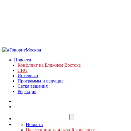
Новости
Конфликт на Ближнем Востоке
СВО
Интервью
Программы и ведущие
Сетка вещания
Редакция
Новости
Палестино-израильский конфликт