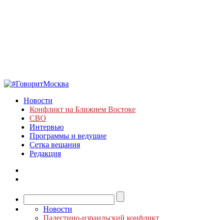
Новости
Конфликт на Ближнем Востоке
СВО
Интервью
Программы и ведущие
Сетка вещания
Редакция
Новости
Палестино-израильский конфликт