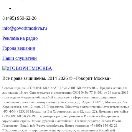
8 (495) 950-62-26
info@govoritmoskva.ru
Реклама на радио
Города вещания
Наши слушатели
Все права защищены. 2014-2026 © «Говорит Москва»
Сетевое издание «ГОВОРИТМОСКВА.РУ/GOVORITMOSKVA.RU». Предназначено для
лиц старше 16 лет. Свидетельство о регистрации СМИ Эл № 77-64961 от 04 марта 2016
года выдано Федеральной службой по надзору в сфере связи, информационных
технологий и массовых коммуникаций (Роскомнадзор). Адрес: 123298, Москва, ул. 3-я
Хорошевская, дом 12, пом. 22. Учредитель Общество с ограниченной ответственностью
«РУ ФМ» (123298 Москва, ул. 3-я Хорошевская, дом 12, пом. 22). Доменное имя сайта
GOVORITMOSKVA.RU. Территория распространения – Российская Федерация и
зарубежные страны. Языки: русский и английский. Главный редактор Бабаян Роман
Георгиевич. Email: info@govoritmoskva.ru. Номер телефона: +7 (495) 950-62-26
*Экстремистские и террористические организации, запрещенные в Российской