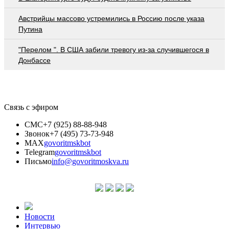
Австрийцы массово устремились в Россию после указа
Путина
"Перелом ". В США забили тревогу из-за случившегося в
Донбассе
Связь с эфиром
СМС
+7 (925) 88-88-948
Звонок
+7 (495) 73-73-948
MAX
govoritmskbot
Telegram
govoritmskbot
Письмо
info@govoritmoskva.ru
Новости
Интервью