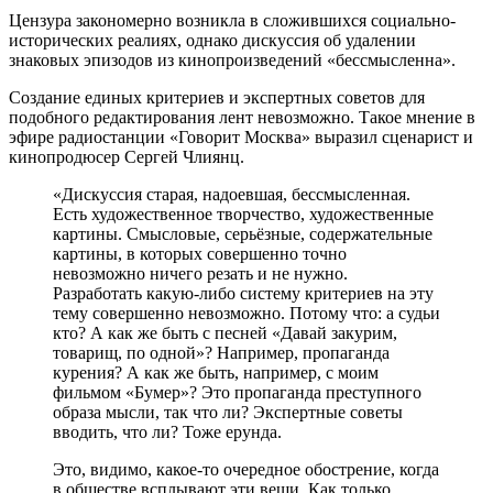
Цензура закономерно возникла в сложившихся социально-
исторических реалиях, однако дискуссия об удалении
знаковых эпизодов из кинопроизведений «бессмысленна».
Создание единых критериев и экспертных советов для
подобного редактирования лент невозможно. Такое мнение в
эфире радиостанции «Говорит Москва» выразил сценарист и
кинопродюсер Сергей Члиянц.
«Дискуссия старая, надоевшая, бессмысленная.
Есть художественное творчество, художественные
картины. Смысловые, серьёзные, содержательные
картины, в которых совершенно точно
невозможно ничего резать и не нужно.
Разработать какую-либо систему критериев на эту
тему совершенно невозможно. Потому что: а судьи
кто? А как же быть с песней «Давай закурим,
товарищ, по одной»? Например, пропаганда
курения? А как же быть, например, с моим
фильмом «Бумер»? Это пропаганда преступного
образа мысли, так что ли? Экспертные советы
вводить, что ли? Тоже ерунда.
Это, видимо, какое-то очередное обострение, когда
в обществе всплывают эти вещи. Как только