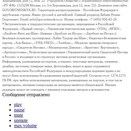
Хорошевская, дом 12, пом. 22. Учредитель Общество с ограниченной ответственностью
«РУ ФМ» (123298 Москва, ул. 3-я Хорошевская, дом 12, пом. 22). Доменное имя сайта
GOVORITMOSKVA.RU. Территория распространения – Российская Федерация и
зарубежные страны. Языки: русский и английский. Главный редактор Бабаян Роман
Георгиевич. Email: info@govoritmoskva.ru. Номер телефона: +7 (495) 950-62-26
*Экстремистские и террористические организации, запрещенные в Российской
Федерации: «Правый сектор», «Украинская повстанческая армия» (УПА), «ИГИЛ»,
«Джабхат Фатх аш-Шам» (бывшая «Джабхат ан-Нусра», «Джебхат ан-Нусра»),
Коалиция исламских группировок «Хайят Тахрир аш-Шам», Национал-Большевистская
партия, «Аль-Каида», «УНА-УНСО», «Талибан», «Меджлис крымско-татарского
народа», «Свидетели Иеговы», «Мизантропик Дивижн», «Братство» Корчинского,
«Артподготовка», Религиозная организация «Управленческий центр Свидетелей Иеговы
в России» и входящие в ее структуру местные религиозные организации.
Информация, размещенная на портале, а именно: текстовые материалы, элементы
дизайна, логотипы, товарные знаки, фотографии, видео и аудио охраняются
законодательством Российской Федерации и международными нормами права и не
могут быть использованы без разрешения правообладателей. Согласно ст.ст. 1274,1275
ГК РФ, при любом использовании материалов, размещенных на портале, в том числе
цитировании, активная гиперссылка на материал является обязательной. Мнение
редакции может не совпадать с мнением отдельных авторов и колумнистов.
Сообщение отправлено
play
pause
mute
unmute
max volume