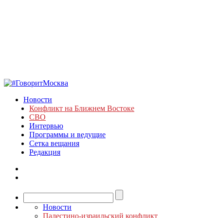
Новости
Конфликт на Ближнем Востоке
СВО
Интервью
Программы и ведущие
Сетка вещания
Редакция
Новости
Палестино-израильский конфликт