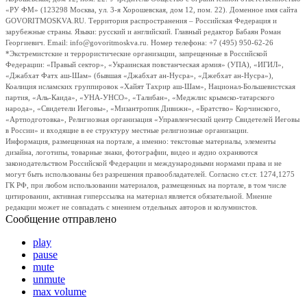
«РУ ФМ» (123298 Москва, ул. 3-я Хорошевская, дом 12, пом. 22). Доменное имя сайта
GOVORITMOSKVA.RU. Территория распространения – Российская Федерация и
зарубежные страны. Языки: русский и английский. Главный редактор Бабаян Роман
Георгиевич. Email: info@govoritmoskva.ru. Номер телефона: +7 (495) 950-62-26
*Экстремистские и террористические организации, запрещенные в Российской
Федерации: «Правый сектор», «Украинская повстанческая армия» (УПА), «ИГИЛ»,
«Джабхат Фатх аш-Шам» (бывшая «Джабхат ан-Нусра», «Джебхат ан-Нусра»),
Коалиция исламских группировок «Хайят Тахрир аш-Шам», Национал-Большевистская
партия, «Аль-Каида», «УНА-УНСО», «Талибан», «Меджлис крымско-татарского
народа», «Свидетели Иеговы», «Мизантропик Дивижн», «Братство» Корчинского,
«Артподготовка», Религиозная организация «Управленческий центр Свидетелей Иеговы
в России» и входящие в ее структуру местные религиозные организации.
Информация, размещенная на портале, а именно: текстовые материалы, элементы
дизайна, логотипы, товарные знаки, фотографии, видео и аудио охраняются
законодательством Российской Федерации и международными нормами права и не
могут быть использованы без разрешения правообладателей. Согласно ст.ст. 1274,1275
ГК РФ, при любом использовании материалов, размещенных на портале, в том числе
цитировании, активная гиперссылка на материал является обязательной. Мнение
редакции может не совпадать с мнением отдельных авторов и колумнистов.
Сообщение отправлено
play
pause
mute
unmute
max volume