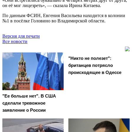
«Они встретились буквально в четырёх метрах друг от друга,
он её мог лицезреть», — сказала Ирина Китаева.
По данным ФСИН, Евгения Васильева находится в колонии
№1 в посёлке Головино во Владимирской области.
Версия для печати
Все новости
"Никто не полезет":
британцев потрясло
происходящее в Одессе
"Ее больше нет". В США
сделали тревожное
заявление о России