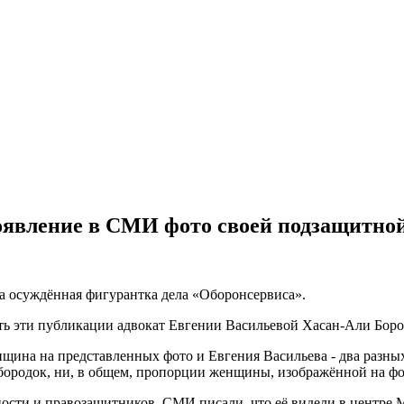
появление в СМИ фото своей подзащитно
на осуждённая фигурантка дела «Оборонсервиса».
ь эти публикации адвокат Евгении Васильевой Хасан-Али Борок
на на представленных фото и Евгения Васильева - два разных 
бородок, ни, в общем, пропорции женщины, изображённой на фот
сти и правозащитников. СМИ писали, что её видели в центре М