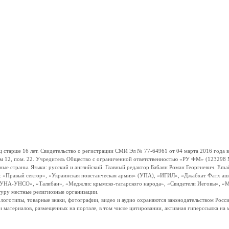
ше 16 лет. Свидетельство о регистрации СМИ Эл № 77-64961 от 04 марта 2016 года вы
ом 12, пом. 22. Учредитель Общество с ограниченной ответственностью «РУ ФМ» (123298 Мо
траны. Языки: русский и английский. Главный редактор Бабаян Роман Георгиевич. Email:
и: «Правый сектор», «Украинская повстанческая армия» (УПА), «ИГИЛ», «Джабхат Фатх а
«УНА-УНСО», «Талибан», «Меджлис крымско-татарского народа», «Свидетели Иеговы», «М
туру местные религиозные организации.
, логотипы, товарные знаки, фотографии, видео и аудио охраняются законодательством Ро
и материалов, размещенных на портале, в том числе цитировании, активная гиперссылка на 