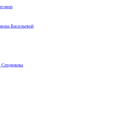
иговор
овора Васильевой
я Сердюкова