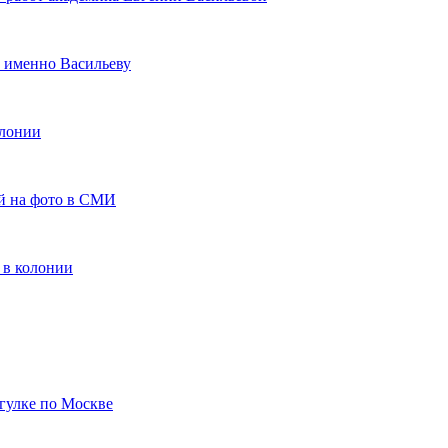
и именно Васильеву
олонии
й на фото в СМИ
 в колонии
гулке по Москве