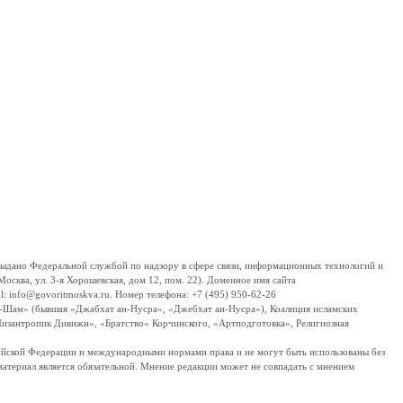
дано Федеральной службой по надзору в сфере связи, информационных технологий и
сква, ул. 3-я Хорошевская, дом 12, пом. 22). Доменное имя сайта
 info@govoritmoskva.ru. Номер телефона: +7 (495) 950-62-26
ш-Шам» (бывшая «Джабхат ан-Нусра», «Джебхат ан-Нусра»), Коалиция исламских
изантропик Дивижн», «Братство» Корчинского, «Артподготовка», Религиозная
ссийской Федерации и международными нормами права и не могут быть использованы без
материал является обязательной. Мнение редакции может не совпадать с мнением