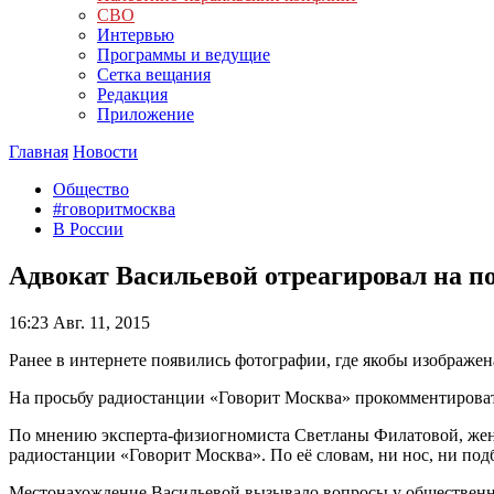
СВО
Интервью
Программы и ведущие
Сетка вещания
Редакция
Приложение
Главная
Новости
Общество
#говоритмосква
В России
Адвокат Васильевой отреагировал на 
16:23
Авг. 11, 2015
Ранее в интернете появились фотографии, где якобы изображе
На просьбу радиостанции «Говорит Москва» прокомментироват
По мнению эксперта-физиогномиста Светланы Филатовой, женщи
радиостанции «Говорит Москва». По её словам, ни нос, ни под
Местонахождение Васильевой вызывало вопросы у общественно