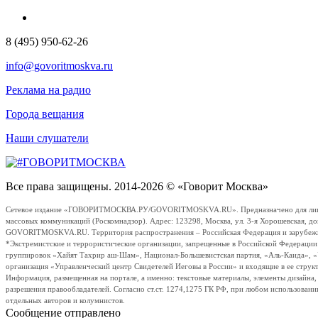
8 (495) 950-62-26
info@govoritmoskva.ru
Реклама на радио
Города вещания
Наши слушатели
Все права защищены. 2014-2026 © «Говорит Москва»
Сетевое издание «ГОВОРИТМОСКВА.РУ/GOVORITMOSKVA.RU». Предназначено для лиц стар
массовых коммуникаций (Роскомнадзор). Адрес: 123298, Москва, ул. 3-я Хорошевская, д
GOVORITMOSKVA.RU. Территория распространения – Российская Федерация и зарубежные с
*Экстремистские и террористические организации, запрещенные в Российской Федераци
группировок «Хайят Тахрир аш-Шам», Национал-Большевистская партия, «Аль-Каида», 
организация «Управленческий центр Свидетелей Иеговы в России» и входящие в ее струк
Информация, размещенная на портале, а именно: текстовые материалы, элементы дизайна
разрешения правообладателей. Согласно ст.ст. 1274,1275 ГК РФ, при любом использовани
отдельных авторов и колумнистов.
Сообщение отправлено